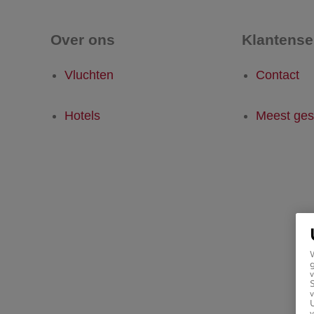
Over ons
Klantense
Vluchten
Contact
Hotels
Meest ges
g
v
v
U