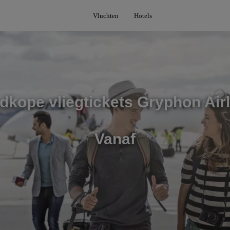
Vluchten
Hotels
dkope vliegtickets Gryphon Airl
Vanaf