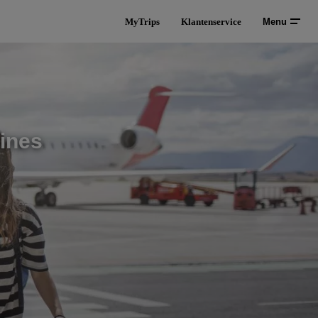
MyTrips
Klantenservice
Menu
ines