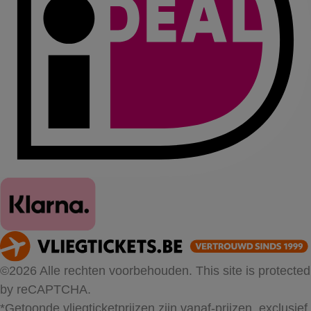
©2026 Alle rechten voorbehouden. This site is protected
by reCAPTCHA.
*Getoonde vliegticketprijzen zijn vanaf-prijzen, exclusief