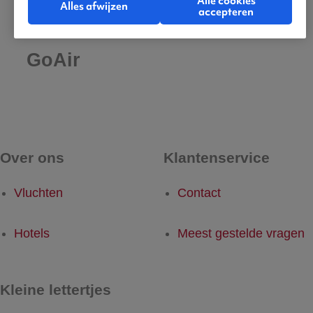
Alle cookies
Alles afwijzen
accepteren
De beste vluchten met
GoAir
Over ons
Klantenservice
Vluchten
Contact
Hotels
Meest gestelde vragen
Kleine lettertjes