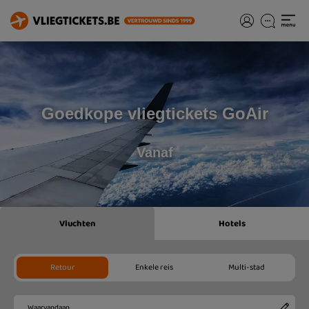
Goedkope vliegtickets GoAir
Vanaf