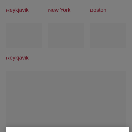
Reykjavik
New York
Boston
Reykjavik