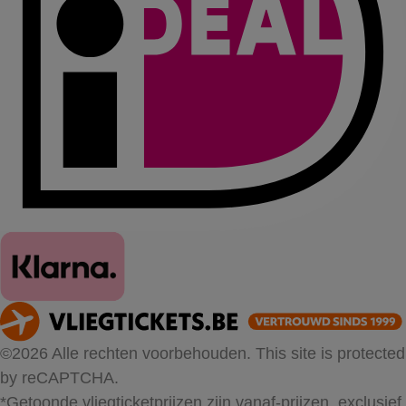
©2026 Alle rechten voorbehouden. This site is protected
by reCAPTCHA.
*Getoonde vliegticketprijzen zijn vanaf-prijzen, exclusief