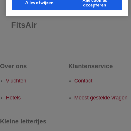
Alle cookies
Alles afwijzen
accepteren
De beste vluchten met
FitsAir
Over ons
Klantenservice
Vluchten
Contact
Hotels
Meest gestelde vragen
Kleine lettertjes