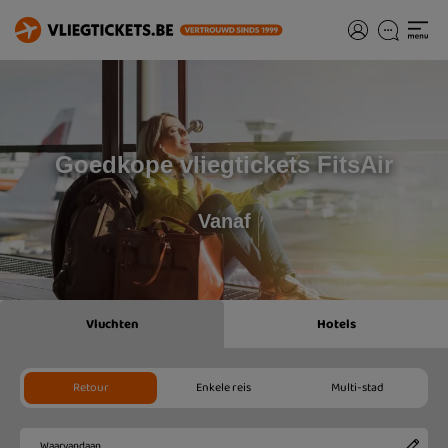
Goedkope vliegtickets FitsAir
Vanaf