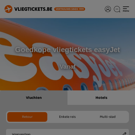
Goedkope vliegtickets easyJet
Vanaf