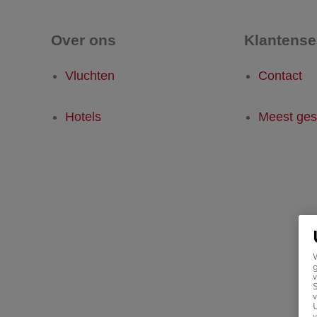
Over ons
Klantense
Vluchten
Contact
Hotels
Meest ges
g
v
v
U