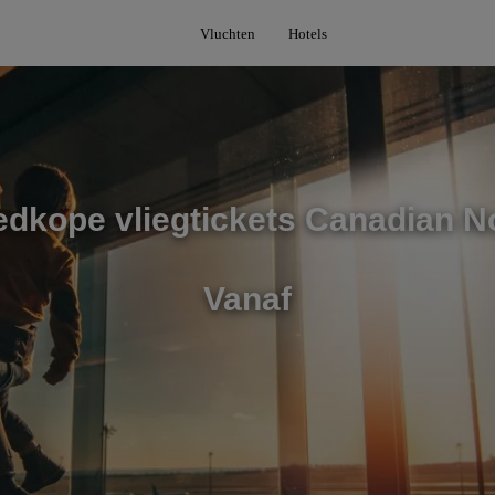
Vluchten
Hotels
dkope vliegtickets Canadian N
Vanaf