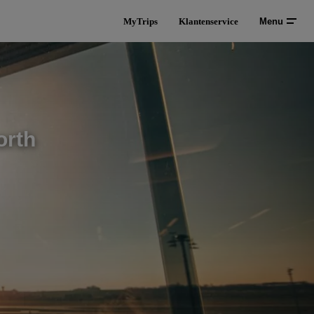
MyTrips
Klantenservice
Menu
orth