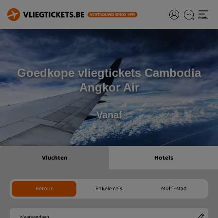
Goedkope vliegtickets Cambodia
Angkor Air
Vanaf