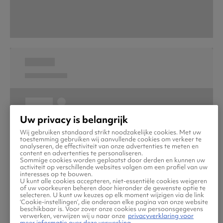
Uw privacy is belangrijk
Wij gebruiken standaard strikt noodzakelijke cookies. Met uw
toestemming gebruiken wij aanvullende cookies om verkeer te
analyseren, de effectiviteit van onze advertenties te meten en
content en advertenties te personaliseren.
Sommige cookies worden geplaatst door derden en kunnen uw
activiteit op verschillende websites volgen om een profiel van uw
interesses op te bouwen.
U kunt alle cookies accepteren, niet-essentiële cookies weigeren
of uw voorkeuren beheren door hieronder de gewenste optie te
selecteren. U kunt uw keuzes op elk moment wijzigen via de link
‘Cookie-instellingen’, die onderaan elke pagina van onze website
beschikbaar is. Voor zover onze cookies uw persoonsgegevens
verwerken, verwijzen wij u naar onze
privacyverklaring voor
meer informatie over deze verwerking.