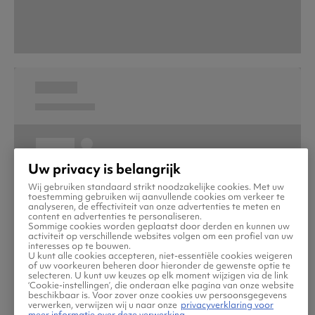
Uw privacy is belangrijk
Wij gebruiken standaard strikt noodzakelijke cookies. Met uw
toestemming gebruiken wij aanvullende cookies om verkeer te
analyseren, de effectiviteit van onze advertenties te meten en
content en advertenties te personaliseren.
Sommige cookies worden geplaatst door derden en kunnen uw
activiteit op verschillende websites volgen om een profiel van uw
interesses op te bouwen.
U kunt alle cookies accepteren, niet-essentiële cookies weigeren
of uw voorkeuren beheren door hieronder de gewenste optie te
selecteren. U kunt uw keuzes op elk moment wijzigen via de link
‘Cookie-instellingen’, die onderaan elke pagina van onze website
beschikbaar is. Voor zover onze cookies uw persoonsgegevens
verwerken, verwijzen wij u naar onze
privacyverklaring voor
meer informatie over deze verwerking.