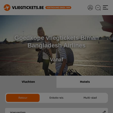
Goedkope vliegtickets Biman
Bangladesh Airlines
Vanaf