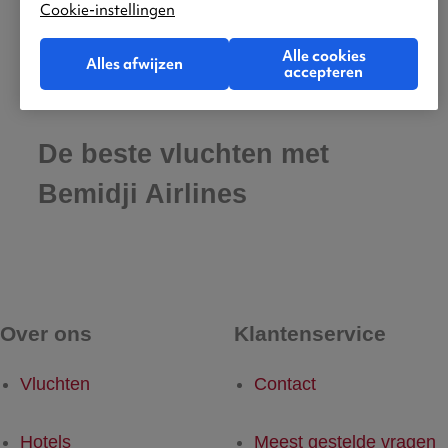
Cookie-instellingen
Alle cookies
Alles afwijzen
accepteren
De beste vluchten met
Bemidji Airlines
Over ons
Klantenservice
Vluchten
Contact
Hotels
Meest gestelde vragen