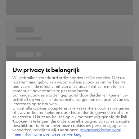
Uw privacy is belangrijk
Wij gebruiken standaard strikt noodzakelijke cookies. Met uw
toestemming gebruiken wij aanvullende cookies om verkeer te
analyseren, de effectiviteit van onze advertenties te meten en
content en advertenties te personaliseren.
Sommige cookies worden geplaatst door derden en kunnen uw
activiteit op verschillende websites volgen om een profiel van uw
interesses op te bouwen.
U kunt alle cookies accepteren, niet-essentiële cookies weigeren
of uw voorkeuren beheren door hieronder de gewenste optie te
selecteren. U kunt uw keuzes op elk moment wijzigen via de link
‘Cookie-instellingen’, die onderaan elke pagina van onze website
beschikbaar is. Voor zover onze cookies uw persoonsgegevens
verwerken, verwijzen wij u naar onze
privacyverklaring voor
meer informatie over deze verwerking.