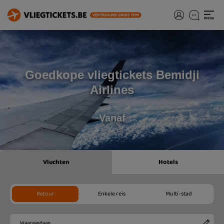
Goedkope vliegtickets Bemidji
Airlines
Vanaf