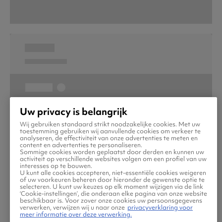
Uw privacy is belangrijk
Wij gebruiken standaard strikt noodzakelijke cookies. Met uw
toestemming gebruiken wij aanvullende cookies om verkeer te
analyseren, de effectiviteit van onze advertenties te meten en
content en advertenties te personaliseren.
Sommige cookies worden geplaatst door derden en kunnen uw
activiteit op verschillende websites volgen om een profiel van uw
interesses op te bouwen.
U kunt alle cookies accepteren, niet-essentiële cookies weigeren
of uw voorkeuren beheren door hieronder de gewenste optie te
selecteren. U kunt uw keuzes op elk moment wijzigen via de link
‘Cookie-instellingen’, die onderaan elke pagina van onze website
beschikbaar is. Voor zover onze cookies uw persoonsgegevens
verwerken, verwijzen wij u naar onze
privacyverklaring voor
meer informatie over deze verwerking.