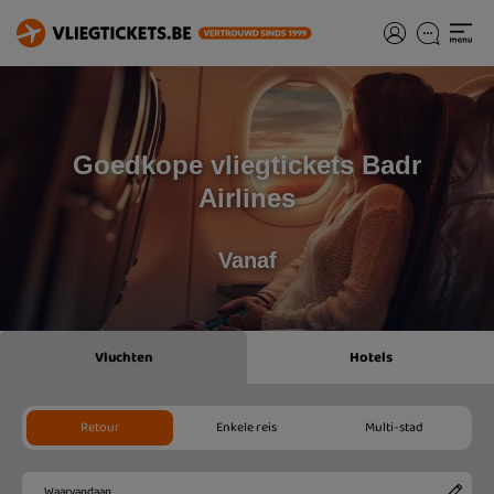
Goedkope vliegtickets Badr
Airlines
Vanaf