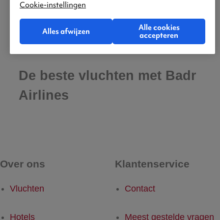
Cookie-instellingen
Alle cookies
Alles afwijzen
accepteren
De beste vluchten met Badr
Airlines
Over ons
Klantenservice
Vluchten
Contact
Hotels
Meest gestelde vragen