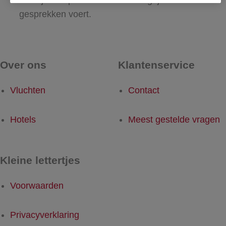
waar je ontspant of online belangrijke
gesprekken voert.
Over ons
Klantenservice
Vluchten
Contact
Hotels
Meest gestelde vragen
Kleine lettertjes
Voorwaarden
Privacyverklaring