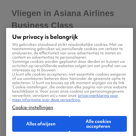
Vliegen in Asiana Airlines
Business Class
Uw privacy is belangrijk
Als je regelmatig voor zaken richting
Zuid-
Wij gebruiken standaard strikt noodzakelijke cookies. Met uw
toestemming gebruiken wij aanvullende cookies om verkeer te
Korea
vliegt en ook andere bestemmingen in
analyseren, de effectiviteit van onze advertenties te meten en
content en advertenties te personaliseren.
de regio bezoekt, is het voordelig om lid te
Sommige cookies worden geplaatst door derden en kunnen uw
activiteit op verschillende websites volgen om een profiel van uw
worden van Asiana Club. Niet alleen spaar je
interesses op te bouwen.
U kunt alle cookies accepteren, niet-essentiële cookies weigeren
voor airmiles en geniet je van de bijzonder
of uw voorkeuren beheren door hieronder de gewenste optie te
selecteren. U kunt uw keuzes op elk moment wijzigen via de link
comfortabele stoelen in Business Class, je kan
‘Cookie-instellingen’, die onderaan elke pagina van onze website
beschikbaar is. Voor zover onze cookies uw persoonsgegevens
ook je lidmaatschap een upgrade geven naar
verwerken, verwijzen wij u naar onze
privacyverklaring voor
meer informatie over deze verwerking.
Gold, Diamond of Platinum Status. Deze
Cookie-instellingen
status geeft je bijvoorbeeld recht om nog meer
bagage vrij mee te nemen. Voordat je vliegtuig
Alle cookies
Alles afwijzen
accepteren
vertrekt, neem je plaats in een Asiana Lounge,