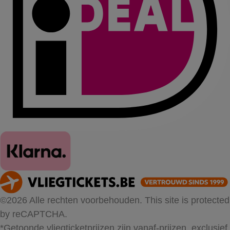
©2026 Alle rechten voorbehouden. This site is protected
by reCAPTCHA.
*Getoonde vliegticketprijzen zijn vanaf-prijzen, exclusief