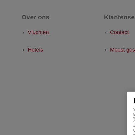
Over ons
Klantense
Vluchten
Contact
Hotels
Meest ges
g
v
v
U