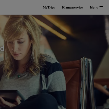
MyTrips
Klantenservice
Menu
td