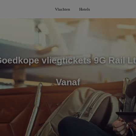
Vluchten
Hotels
oedkope vliegtickets 9G Rail L
Vanaf