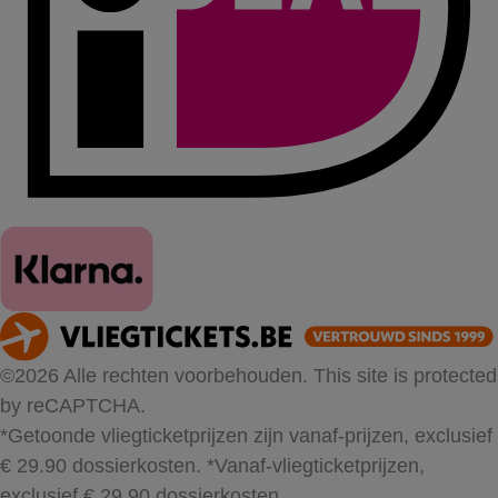
©2026 Alle rechten voorbehouden. This site is protected
by reCAPTCHA.
*Getoonde vliegticketprijzen zijn vanaf-prijzen, exclusief
€ 29.90 dossierkosten.
*Vanaf-vliegticketprijzen,
exclusief € 29.90 dossierkosten