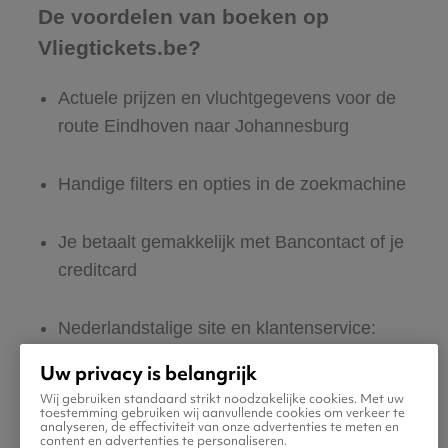
De voordelen van boeken op
Vliegtickets.be?
Actuele prijzen en vluchtgegevens voor de
route Eindhoven naar Johannesburg
Handige filters en opties in de zoekmachine
Je betaalt gemakkelijk met Bancontact of je
creditcard
Nederlandstalige site en klantenservice:
365 dagen per jaar bereikbaar
Uw privacy is belangrijk
Wij gebruiken standaard strikt noodzakelijke cookies. Met uw
toestemming gebruiken wij aanvullende cookies om verkeer te
Zeker van veilig boeken en betalen
analyseren, de effectiviteit van onze advertenties te meten en
content en advertenties te personaliseren.