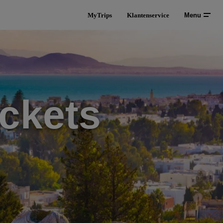
MyTrips
Klantenservice
Menu
ckets