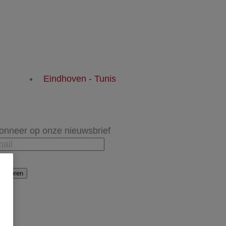
Eindhoven - Tunis
onneer op onze nieuwsbrief
onneren