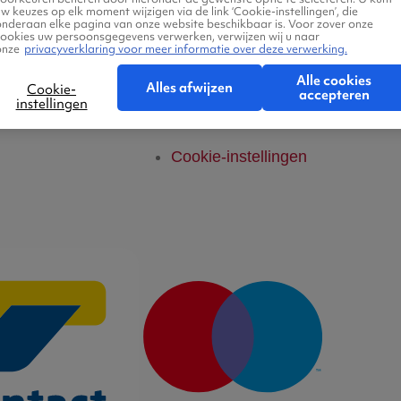
Legal Notice
w keuzes op elk moment wijzigen via de link ‘Cookie-instellingen’, die
onderaan elke pagina van onze website beschikbaar is. Voor zover onze
cookies uw persoonsgegevens verwerken, verwijzen wij u naar
onze
privacyverklaring voor meer informatie over deze verwerking.
Platform Transparantie
Alle cookies
Alles afwijzen
Cookie-
accepteren
instellingen
Cookiebeleid
Cookie-instellingen