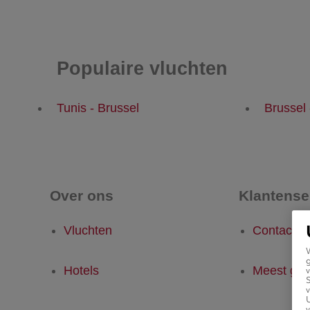
Populaire vluchten
Tunis - Brussel
Brussel 
Over ons
Klantense
Vluchten
Contact
g
Hotels
Meest ges
v
v
U