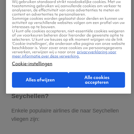
Wij gebruiken standaard strikt noodzakelijke cookies. Met uw
Praslin Island (PRI)
toestemming gebruiken wij aanvullende cookies om verkeer te
analyseren, de effectiviteit van onze advertenties te meten en
content en advertenties te personaliseren.
Sommige cookies worden geplaatst door derden en kunnen uw
activiteit op verschillende websites volgen om een profiel van uw
interesses op te bouwen.
⏳ Hoe lang is het vliegen van
U kunt alle cookies accepteren, niet-essentiële cookies weigeren
of uw voorkeuren beheren door hieronder de gewenste optie te
Brussel naar Seychellen?
selecteren. U kunt uw keuzes op elk moment wijzigen via de link
‘Cookie-instellingen’, die onderaan elke pagina van onze website
beschikbaar is. Voor zover onze cookies uw persoonsgegevens
verwerken, verwijzen wij u naar onze
privacyverklaring voor
De vluchttijd van Brussel naar Seychellen is 9
meer informatie over deze verwerking.
uur en 46 minuten.
Cookie-instellingen
Alle cookies
Alles afwijzen
accepteren
✈ Welke airlines vliegen naar
Seychellen?
Enkele populaire airlines die naar Seychellen
vliegen zijn: