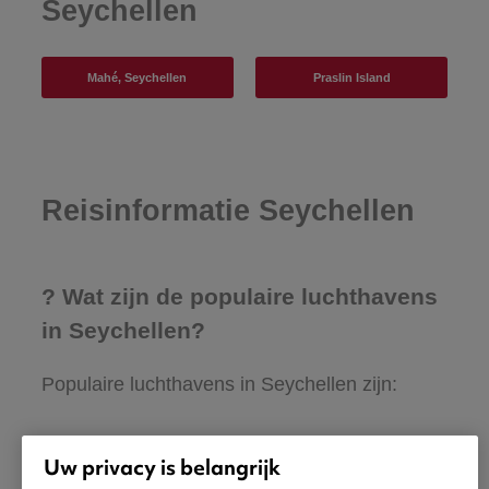
Seychellen
Mahé, Seychellen
Praslin Island
Reisinformatie Seychellen
? Wat zijn de populaire luchthavens
in Seychellen?
Populaire luchthavens in Seychellen zijn:
Seychelles International (SEZ)
Uw privacy is belangrijk