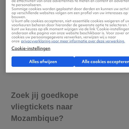
de effectiviteit van onze advertenties te meten en content en adverten
te personaliseren.
Sommige cookies worden geplaatst door derden en kunnen uw activit
op verschillende websites volgen om een profiel van uw interesses op 
bouwen.
U kunt alle cookies accepteren, niet-essentiële cookies weigeren of u
voorkeuren beheren door hieronder de gewenste optie te selecteren.
kunt uw keuzes op elk moment wijzigen via de link ‘Cookie-instellingen’
onderaan elke pagina van onze website beschikbaar is. Voor zover o
cookies uw persoonsgegevens verwerken, verwijzen wij u naar
onze
privacyverklaring voor meer informatie over deze verwerking.
Cookie-instellingen
Alles afwijzen
Alle cookies acceptere
Zoek jij goedkope
vliegtickets naar
Mozambique?