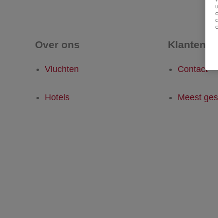
u
Over ons
Klantense
Vluchten
Contact
Hotels
Meest ges