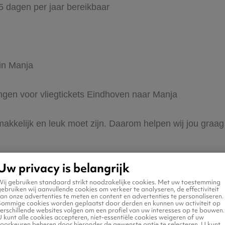
65 dagen per jaar bereikbaar
 in Manja
ingen voor vliegtickets Eindhoven naar Manja
 makkelijk en leuk moet zijn. Daarom helpen wij jou gra
Uw privacy is belangrijk
Wij gebruiken standaard strikt noodzakelijke cookies. Met uw toestemming
ebruiken wij aanvullende cookies om verkeer te analyseren, de effectiviteit
an onze advertenties te meten en content en advertenties te personaliseren.
Sommige cookies worden geplaatst door derden en kunnen uw activiteit op
erschillende websites volgen om een profiel van uw interesses op te bouwen.
n naar Manja
 kunt alle cookies accepteren, niet-essentiële cookies weigeren of uw
voorkeuren beheren door hieronder de gewenste optie te selecteren. U kunt