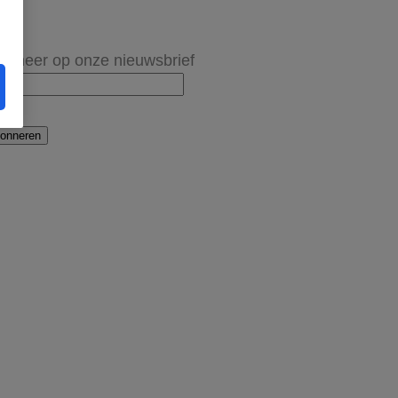
onneer op onze nieuwsbrief
onneren