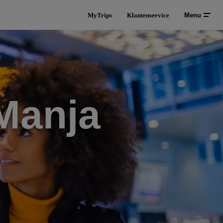
MyTrips
Klantenservice
Menu
Manja