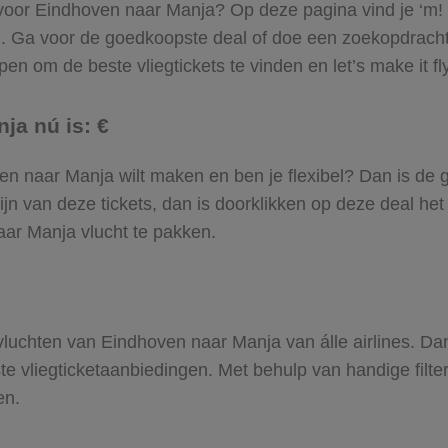
l voor Eindhoven naar Manja? Op deze pagina vind je ‘m! 
n. Ga voor de goedkoopste deal of doe een zoekopdrach
en om de beste vliegtickets te vinden en let’s make it fl
ja nú is: €
hoven naar Manja wilt maken en ben je flexibel? Dan is de 
jn van deze tickets, dan is doorklikken op deze deal het
naar Manja vlucht te pakken.
e vluchten van Eindhoven naar Manja van álle airlines. Da
ste vliegticketaanbiedingen. Met behulp van handige filte
en.