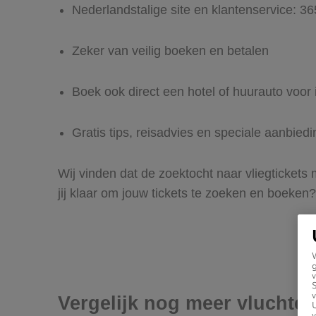
Nederlandstalige site en klantenservice: 3
Zeker van veilig boeken en betalen
Boek ook direct een hotel of huurauto voor
Gratis tips, reisadvies en speciale aanbied
Wij vinden dat de zoektocht naar vliegtickets
jij klaar om jouw tickets te zoeken en boeken?
g
v
v
Vergelijk nog meer vluchte
U