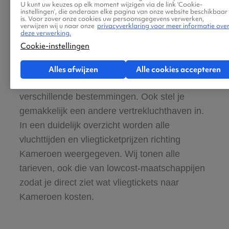
U kunt uw keuzes op elk moment wijzigen via de link ‘Cookie-
Kameroen?
instellingen’, die onderaan elke pagina van onze website beschikbaar
is. Voor zover onze cookies uw persoonsgegevens verwerken,
verwijzen wij u naar onze
privacyverklaring voor meer informatie ove
deze verwerking.
Wil je afreizen naar Kameroen dan ben je bij
Cookie-instellingen
Vliegtickets.be aan het juiste adres. Onze
zoekmachine vergelijkt alle mogelijkheden
Alles afwijzen
Alle cookies accepteren
voor jouw vliegtickets naar Kameroen vanaf
verschillende bestemmingen. Ook stel je
gemakkelijk een andere vertrekluchthaven in.
In een duidelijk overzicht worden alle
vluchttijden en vliegticketprijzen richting
Kameroen weergegeven. Wij tonen alle
tarieven, ook die van lowcost-maatschappijen
zodat je direct ziet wat vliegtickets naar
Kameroen kosten.