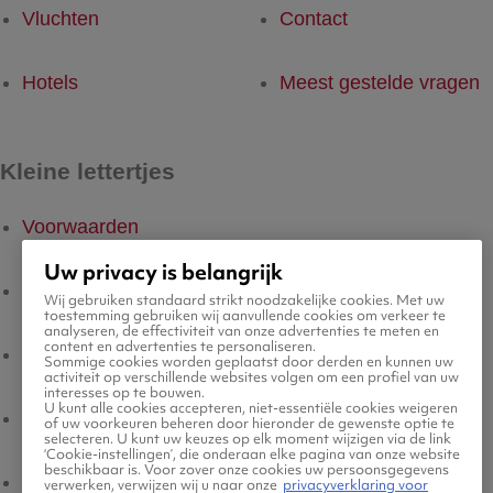
Vluchten
Contact
Hotels
Meest gestelde vragen
Kleine lettertjes
Voorwaarden
Uw privacy is belangrijk
Privacyverklaring
Wij gebruiken standaard strikt noodzakelijke cookies. Met uw
toestemming gebruiken wij aanvullende cookies om verkeer te
analyseren, de effectiviteit van onze advertenties te meten en
content en advertenties te personaliseren.
Legal Notice
Sommige cookies worden geplaatst door derden en kunnen uw
activiteit op verschillende websites volgen om een profiel van uw
interesses op te bouwen.
U kunt alle cookies accepteren, niet-essentiële cookies weigeren
Platform Transparantie
of uw voorkeuren beheren door hieronder de gewenste optie te
selecteren. U kunt uw keuzes op elk moment wijzigen via de link
‘Cookie-instellingen’, die onderaan elke pagina van onze website
beschikbaar is. Voor zover onze cookies uw persoonsgegevens
Cookiebeleid
verwerken, verwijzen wij u naar onze
privacyverklaring voor