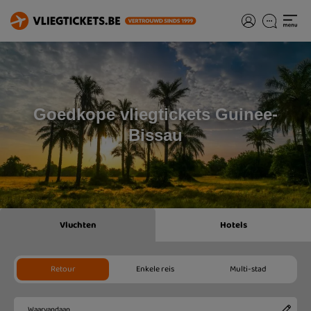
Goedkope vliegtickets Guinee-
Bissau