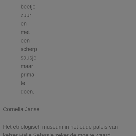
beetje
zuur
en
met
een
scherp
sausje
maar
prima
te
doen.
Cornelia Janse
Het etnologisch museum in het oude paleis van
keizer Haile Selassie zeker de moeite waard