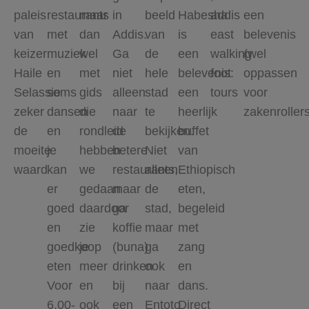
paleis
restaurants
maar
in
beeld
Habesha
addis
een
van
met
dan
Addis.
van
is
east
belevenis
keizer
muziek
wel
Ga
de
een
walking
(wel
Haile
en
met
niet
hele
belevenis:
foot
oppassen
Selassie
soms
gids
alleen
stad
een
tours
voor
zeker
dansen
die
naar
te
heerlijk
zakenroller
de
en
rondleid
de
bekijken.
buffet
moeite
je
hebben
betere
Niet
van
waard
kan
we
restaurants,
alleen
Ethiopisch
er
gedaan
maar
de
eten,
goed
daardoor
ga
stad,
begeleid
en
zie
koffie
maar
met
goedkoop
je
(buna)
ga
zang
eten
meer
drinken
ook
en
Voor
en
bij
naar
dans.
6,00-
ook
een
Entoto
Direct