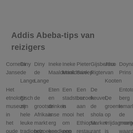
Addis Abeba-tips van
reizigers
Cornelia
Diny
Diny
Ineke
Ineke
Pieter
Gijsbertha
Jaco
Doyn
Janse
de
de
Maalderink
Maalderink
Sweep
Rigter
van
Prins
Lange
Lange
Kooten
Het
Eten
Een
Een
De
Entot
etnologisch
Er
de
en
stadstour
bezoek
heuvel,
De
berg
museum
zijn
grootste
drinken
is
aan
de
groentemar
is
in
hele
Afrikaanse
is
mooi
het
shola
op
de
het
leuke
markt
erg
om
Ethiopia
Market
vrijdagmor
moeit
oude
tradionele
bezoeken
goedkoop
een
restaurant
,
is
waard