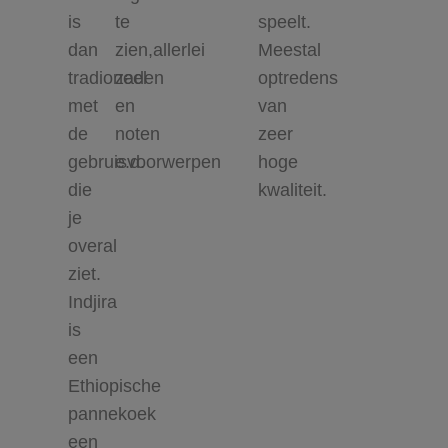
is
te
speelt.
dan
zien,allerlei
Meestal
tradioneel
zaden
optredens
met
en
van
de
noten
zeer
gebruisvoorwerpen
e.d.
hoge
die
kwaliteit.
je
overal
ziet.
Indjira
is
een
Ethiopische
pannekoek
een