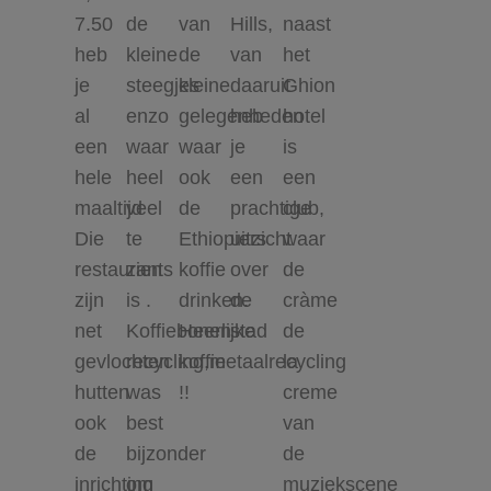
7.50
de
van
Hills,
naast
heb
kleine
de
van
het
je
steegjes
kleine
daaruit
Ghion
al
enzo
gelegenheden
heb
hotel
een
waar
waar
je
is
hele
heel
ook
een
een
maaltijd
veel
de
prachtige
club,
Die
te
Ethiopiers
uitzicht
waar
restaurants
zien
koffie
over
de
zijn
is .
drinken.
de
cràme
net
Koffiebonen
Heerlijke
stad
de
gevlochten
recycling,metaalrecycling
koffie
la
hutten
was
!!
creme
ook
best
van
de
bijzonder
de
inrichting
om
muziekscene