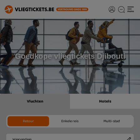
Goedkope vliegtickets Djibouti