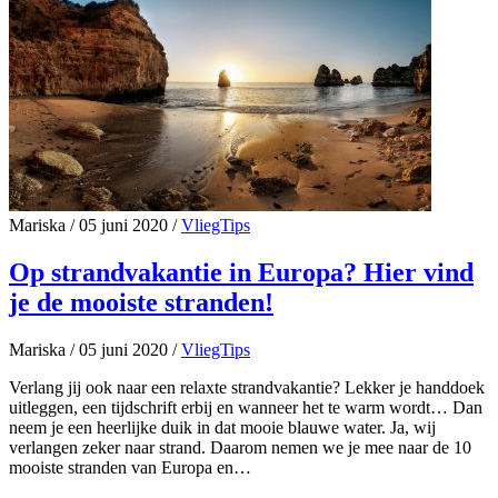
Mariska
/
05 juni 2020
/
VliegTips
Op strandvakantie in Europa? Hier vind
je de mooiste stranden!
Mariska
/
05 juni 2020
/
VliegTips
Verlang jij ook naar een relaxte strandvakantie? Lekker je handdoek
uitleggen, een tijdschrift erbij en wanneer het te warm wordt… Dan
neem je een heerlijke duik in dat mooie blauwe water. Ja, wij
verlangen zeker naar strand. Daarom nemen we je mee naar de 10
mooiste stranden van Europa en…