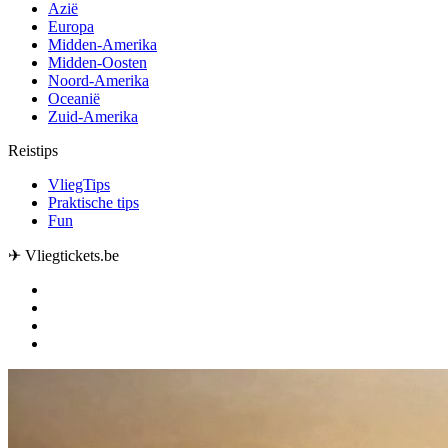
Azië
Europa
Midden-Amerika
Midden-Oosten
Noord-Amerika
Oceanië
Zuid-Amerika
Reistips
VliegTips
Praktische tips
Fun
✈ Vliegtickets.be