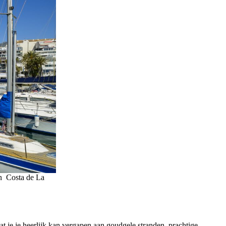
en Costa de La
at je je heerlijk kan vergapen aan goudgele stranden, prachtige