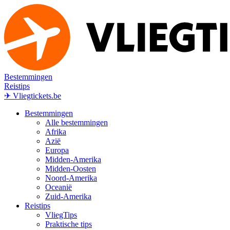
Bestemmingen
Reistips
✈ Vliegtickets.be
Bestemmingen
Alle bestemmingen
Afrika
Azië
Europa
Midden-Amerika
Midden-Oosten
Noord-Amerika
Oceanië
Zuid-Amerika
Reistips
VliegTips
Praktische tips