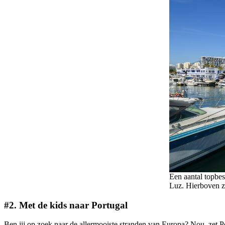
Een aantal topbe
Luz. Hierboven zi
#2. Met de kids naar Portugal
Ben jij op zoek naar de allermooiste stranden van Europa? Nou, zet Por