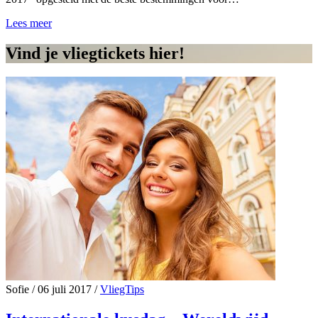
Lees meer
Vind je vliegtickets hier!
Sofie
/
06 juli 2017
/
VliegTips