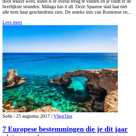
door lekker weer, kunst is er overal terug te vinden en je vindt er de
heerlijkste stranden. Málaga has it all. Deze Spaanse stad laat met
alle trots haar geschiedenis zien. De unieke mix van Romeinse en…
Lees meer
Sofie
/
25 augustus 2017
/
VliegTips
7 Europese bestemmingen die je dit jaar