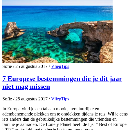
Sofie
/
25 augustus 2017
/
VliegTips
7 Europese bestemmingen die je dit jaar
niet mag missen
Sofie
/
25 augustus 2017
/
VliegTips
In Europa vind je een tal aan mooie, avontuurlijke en
adembenemende plekken om te ontdekken tijdens je reis. Wil je eens
iets anders dan de gebruikelijke bestemmingen die vrienden en
familie je aanraden. De Lonely Planet heeft de lijst “ Best of Europe
2017” opgesteld met de beste bestemmingen voor…