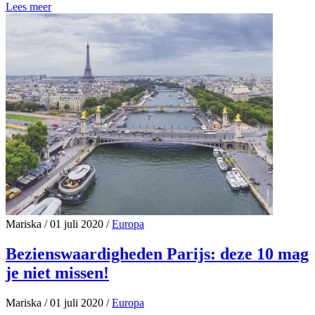
Lees meer
Mariska
/
01 juli 2020
/
Europa
Bezienswaardigheden Parijs: deze 10 mag
je niet missen!
Mariska
/
01 juli 2020
/
Europa