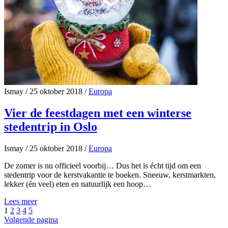
Ismay
/
25 oktober 2018
/
Europa
Vier de feestdagen met een winterse
stedentrip in Oslo
Ismay
/
25 oktober 2018
/
Europa
De zomer is nu officieel voorbij… Dus het is écht tijd om een
stedentrip voor de kerstvakantie te boeken. Sneeuw, kerstmarkten,
lekker (én veel) eten en natuurlijk een hoop…
Lees meer
1
2
3
4
5
Volgende pagina