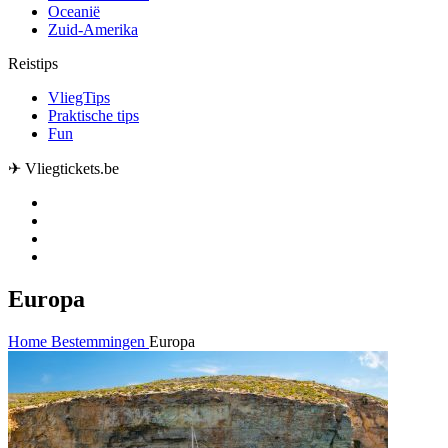
Oceanië
Zuid-Amerika
Reistips
VliegTips
Praktische tips
Fun
✈ Vliegtickets.be
Europa
Home
Bestemmingen
Europa