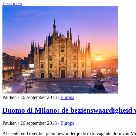
Lees meer
Paulien
/
26 september 2018
/
Europa
Duomo di Milano: dé bezienswaardigheid 
Paulien
/
26 september 2018
/
Europa
Al slenterend over het plein bewonder je de extravagante dom van Mi