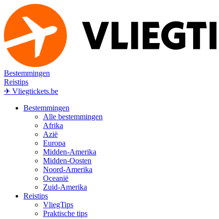
Bestemmingen
Reistips
✈ Vliegtickets.be
Bestemmingen
Alle bestemmingen
Afrika
Azië
Europa
Midden-Amerika
Midden-Oosten
Noord-Amerika
Oceanië
Zuid-Amerika
Reistips
VliegTips
Praktische tips