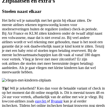
Zitplaatsen en extra’s
Stoelen naast elkaar
Het liefst wil je natuurlijk met het gezin bij elkaar zitten. De
meeste airlines rekenen tegenwoordig kosten voor
stoelreserveringen buiten de reguliere (online) check-in periode.
Bij Air France en KLM zitten kinderen onder de twaalf altijd naast
een volwassene, maar dat is niet overal zo. Bij veel andere
airlines wordt er wel rekening mee gehouden, maar is het nooit een
garantie dat je ook daadwerkelijk naast je kind komt te zitten. Tenzij
je met een baby reist of stoelen tegen betaling reserveert. Bij de
meeste luchtvaartmaatschappijen kan dit vaak al vanaf 180 dagen
voor vertrek. Vlieg je liever met meer zitcomfort? Er zijn
ook airlines die stoelen met meer beenruimte (tegen betaling)
aanbieden. Als je gaat vliegen met kleine kinderen kan dat wel
meerwaarde hebben.
Tip!
Wil je zekerheid? Kies dan voor de betaalde variant of check in
op het moment dat dit online mogelijk is. Dit is meestal tussen 48 en
24 uur voor vertrek, afhankelijk van de airline met wie je vliegt. Bij
lowcost-airlines zoals
easyJet
of
Ryanair
kan je al eerder
inchecken. Tijdens het online inchecken bestaat trouwens nog steeds