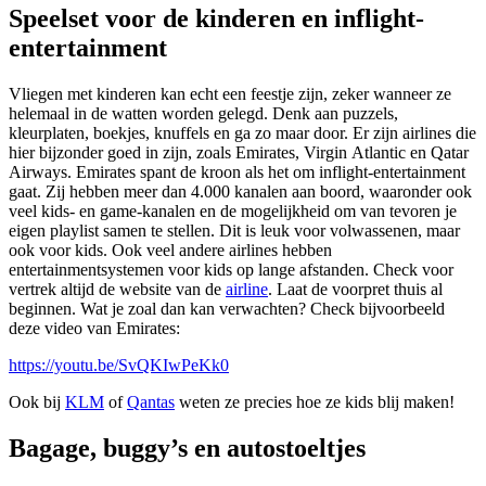
Speelset voor de kinderen en inflight-
entertainment
Vliegen met kinderen kan echt een feestje zijn, zeker wanneer ze
helemaal in de watten worden gelegd. Denk aan puzzels,
kleurplaten, boekjes, knuffels en ga zo maar door. Er zijn airlines die
hier bijzonder goed in zijn, zoals Emirates, Virgin Atlantic en Qatar
Airways. Emirates spant de kroon als het om inflight-entertainment
gaat. Zij hebben meer dan 4.000 kanalen aan boord, waaronder ook
veel kids- en game-kanalen en de mogelijkheid om van tevoren je
eigen playlist samen te stellen. Dit is leuk voor volwassenen, maar
ook voor kids. Ook veel andere airlines hebben
entertainmentsystemen voor kids op lange afstanden. Check voor
vertrek altijd de website van de
airline
. Laat de voorpret thuis al
beginnen. Wat je zoal dan kan verwachten? Check bijvoorbeeld
deze video van Emirates:
https://youtu.be/SvQKIwPeKk0
Ook bij
KLM
of
Qantas
weten ze precies hoe ze kids blij maken!
Bagage, buggy’s en autostoeltjes