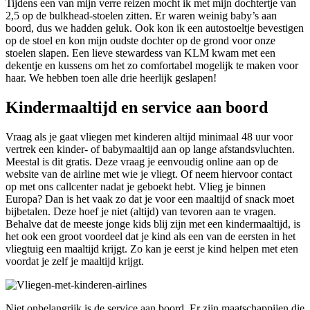
Tijdens een van mijn verre reizen mocht ik met mijn dochtertje van
2,5 op de bulkhead-stoelen zitten. Er waren weinig baby’s aan
boord, dus we hadden geluk. Ook kon ik een autostoeltje bevestigen
op de stoel en kon mijn oudste dochter op de grond voor onze
stoelen slapen. Een lieve stewardess van KLM kwam met een
dekentje en kussens om het zo comfortabel mogelijk te maken voor
haar. We hebben toen alle drie heerlijk geslapen!
Kindermaaltijd en service aan boord
Vraag als je gaat vliegen met kinderen altijd minimaal 48 uur voor
vertrek een kinder- of babymaaltijd aan op lange afstandsvluchten.
Meestal is dit gratis. Deze vraag je eenvoudig online aan op de
website van de airline met wie je vliegt. Of neem hiervoor contact
op met ons callcenter nadat je geboekt hebt. Vlieg je binnen
Europa? Dan is het vaak zo dat je voor een maaltijd of snack moet
bijbetalen. Deze hoef je niet (altijd) van tevoren aan te vragen.
Behalve dat de meeste jonge kids blij zijn met een kindermaaltijd, is
het ook een groot voordeel dat je kind als een van de eersten in het
vliegtuig een maaltijd krijgt. Zo kan je eerst je kind helpen met eten
voordat je zelf je maaltijd krijgt.
Niet onbelangrijk is de service aan boord. Er zijn maatschappijen die