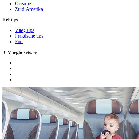
Oceanië
Zuid-Amerika
Reistips
VliegTips
Praktische tips
Fun
✈ Vliegtickets.be