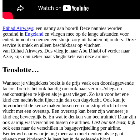
Etihad Airways
: een nanny aan boord! Deze nannies worden
getraind in
Engeland
en vliegen mee op de lange afstanden voor
entertainment en nemen een stukje zorg uit handen bij ouders. Deze
service is uniek en alleen beschikbaar op vluchten
van Etihad Airways. Dus vlieg je naar Abu Dhabi of verder naar
Azië, kijk dan zeker naar vliegtickets van deze airline.
Tenslotte…
Wanneer je vliegtickets boekt is de prijs vaak een doorslaggevende
factor. Toch is het ook handig om ook naar vertrek-/vlieg- en
aankomsttijden te kijken als je gaat vliegen. Zo kan voor het ene
kind een nachtvlucht fijner zijn dan een dagvlucht. Ook kun je
bijvoorbeeld de keuze maken tussen een non-stop vlucht of een
vlucht met een overstap. Een overstap kan beter zijn wanneer je
kind erg beweeglijk is. En wat te denken van beenruimte? Daar zijn
ook aardig wat verschillen tussen de airlines.
Last but
not
least
, kijk
ook eens naar de verschillen in bagagevrijstelling per airline.
Benieuwd naar waar je nog meer aan moet denken als je gaat
vliegen met kinderen? Je leest het in de volgende blog!