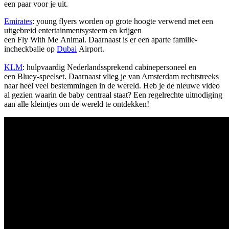
een paar voor je uit.
Emirates
: young flyers worden op grote hoogte verwend met een
uitgebreid entertainmentsysteem en krijgen
een Fly With Me Animal. Daarnaast is er een aparte familie-
incheckbalie op
Dubai
Airport.
KLM
: hulpvaardig Nederlandssprekend cabinepersoneel en
een Bluey-speelset. Daarnaast vlieg je van Amsterdam rechtstreeks
naar heel veel bestemmingen in de wereld. Heb je de nieuwe video
al gezien waarin de baby centraal staat? Een regelrechte uitnodiging
aan alle kleintjes om de wereld te ontdekken!