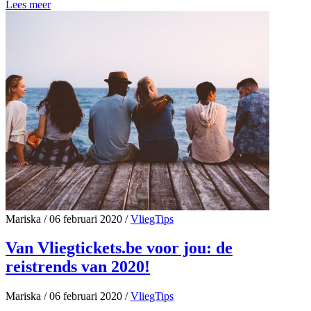
Lees meer
Mariska
/
06 februari 2020
/
VliegTips
Van Vliegtickets.be voor jou: de
reistrends van 2020!
Mariska
/
06 februari 2020
/
VliegTips