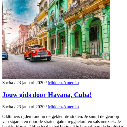
Sacha
/
23 januari 2020
/
Midden-Amerika
Jouw gids door Havana, Cuba!
Sacha
/
23 januari 2020
/
Midden-Amerika
Oldtimers rijden rond in de gekleurde straten. Je snuift de geur op
van sigaren en door de straten galmt reggaeton- en salsamuziek. Je
bent in Havana! Hoe haal je het beste uit je bezoek aan de hoofdstad