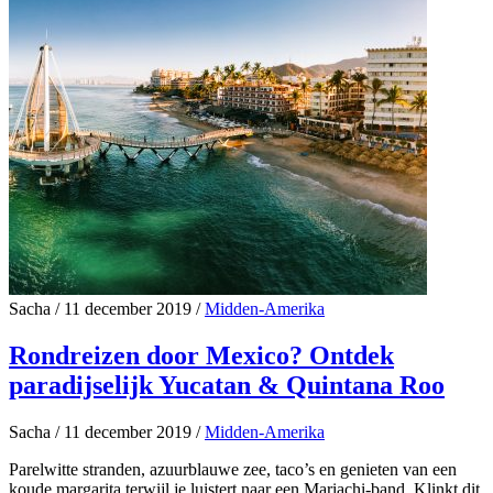
Sacha
/
11 december 2019
/
Midden-Amerika
Rondreizen door Mexico? Ontdek
paradijselijk Yucatan & Quintana Roo
Sacha
/
11 december 2019
/
Midden-Amerika
Parelwitte stranden, azuurblauwe zee, taco’s en genieten van een
koude margarita terwijl je luistert naar een Mariachi-band. Klinkt dit