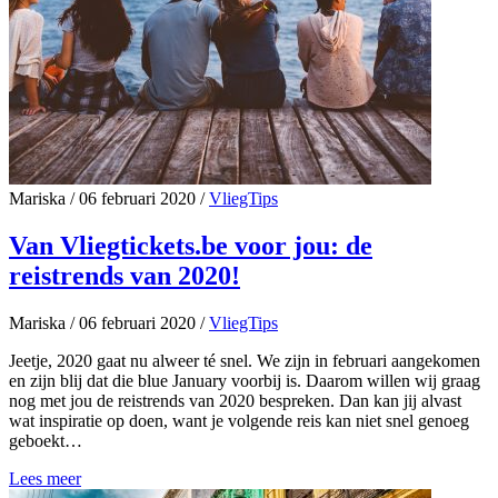
Mariska
/
06 februari 2020
/
VliegTips
Van Vliegtickets.be voor jou: de
reistrends van 2020!
Mariska
/
06 februari 2020
/
VliegTips
Jeetje, 2020 gaat nu alweer té snel. We zijn in februari aangekomen
en zijn blij dat die blue January voorbij is. Daarom willen wij graag
nog met jou de reistrends van 2020 bespreken. Dan kan jij alvast
wat inspiratie op doen, want je volgende reis kan niet snel genoeg
geboekt…
Lees meer