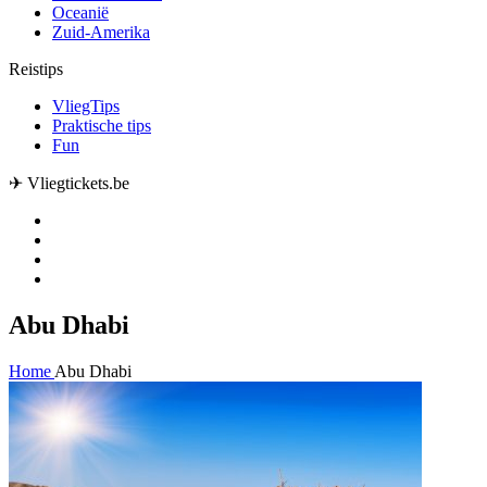
Oceanië
Zuid-Amerika
Reistips
VliegTips
Praktische tips
Fun
✈ Vliegtickets.be
Abu Dhabi
Home
Abu Dhabi