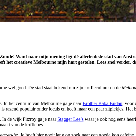
 Zonde! Want naar mijn mening ligt dé allerleukste stad van Australi
eft het creatieve Melbourne mijn hart gestolen. Lees snel verder,
rne wel goed. De stad staat bekend om zijn koffiecultuur en de
Melbou
je. In het centrum van Melbourne ga je naar
Brother Baba Budan
, voor 
 is razend populair onder locals en heeft maar een paar zitplekjes. Het 
 In de wijk Fitzroy ga je naar
Stagger Lee’s
waar je ook nog eens heerl
maakt van de koffiebes.
lace-to-be
. Je hoeft hier nooit lang op zoek naar een goede kop cafeïne. J