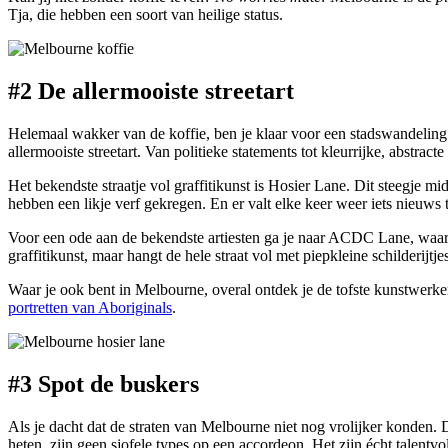
Tja, die hebben een soort van heilige status.
#2 De allermooiste streetart
Helemaal wakker van de koffie, ben je klaar voor een stadswandeling vo
allermooiste streetart. Van politieke statements tot kleurrijke, abstract
Het bekendste straatje vol graffitikunst is Hosier Lane. Dit steegje m
hebben een likje verf gekregen. En er valt elke keer weer iets nieu
Voor een ode aan de bekendste artiesten ga je naar ACDC Lane, waar po
graffitikunst, maar hangt de hele straat vol met piepkleine schilderijtje
Waar je ook bent in Melbourne, overal ontdek je de tofste kunstwerken.
portretten van Aboriginals
.
#3 Spot de buskers
Als je dacht dat de straten van Melbourne niet nog vrolijker konden. 
heten, zijn geen sjofele types op een accordeon. Het zijn écht talentvol