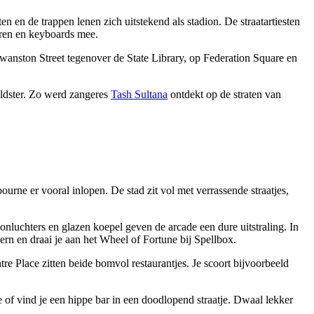
 en de trappen lenen zich uitstekend als stadion. De straatartiesten
taren en keyboards mee.
wanston Street tegenover de State Library, op Federation Square en
eldster. Zo werd zangeres
Tash Sultana
ontdekt op de straten van
rne er vooral inlopen. De stad zit vol met verrassende straatjes,
luchters en glazen koepel geven de arcade een dure uitstraling. In
rn en draai je aan het Wheel of Fortune bij Spellbox.
tre Place zitten beide bomvol restaurantjes. Je scoort bijvoorbeeld
e of vind je een hippe bar in een doodlopend straatje. Dwaal lekker