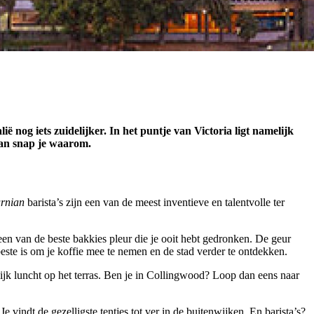
ë nog iets zuidelijker. In het puntje van Victoria ligt namelijk
 dan snap je waarom.
rnian
barista’s zijn een van de meest inventieve en talentvolle ter
een van de beste bakkies pleur die je ooit hebt gedronken. De geur
beste is om je koffie mee te nemen en de stad verder te ontdekken.
ijk luncht op het terras. Ben je in Collingwood? Loop dan eens naar
e vindt de gezelligste tentjes tot ver in de buitenwijken. En barista’s?