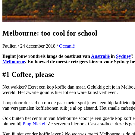
Melbourne: too cool for school
Paulien
/
24 december 2018
/
Oceanië
Begint jouw rondreis langs de oostkust van
Australië
in
Sydney
?
Melbourne
. En hoewel de meeste reizigers kiezen voor Sydney he
#1 Coffee, please
Net wakker? Eerst een kop koffie dan maar. Gelukkig zit je in Melbou
wereld. Het zwarte goud is hier tot een ware kunst verheven.
Loop door de stad en om de paar meter spot je wel een hip koffietent
van versgemalen koffiebonen ruik je al op afstand. Het smalle cafeetje
Ook buiten het centrum van Melbourne scoor je een goede kop koffie.
binnen bij
Plug Nickel
. Ze serveren hier ook Cascara-thee, deze is ge
Kan jij niet zonder koffie leven?
No
worries
mate
!
Melbourne is de
p