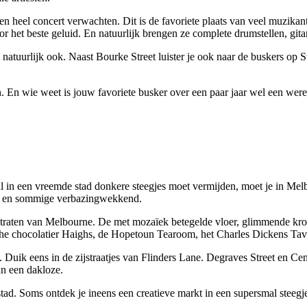
 heel concert verwachten. Dit is de favoriete plaats van veel muzikanten
voor het beste geluid. En natuurlijk brengen ze complete drumstellen, gi
atuurlijk ook. Naast Bourke Street luister je ook naar de buskers op S
en. En wie weet is jouw favoriete busker over een paar jaar wel een wer
in een vreemde stad donkere steegjes moet vermijden, moet je in Melbou
ef en sommige verbazingwekkend.
traten van Melbourne. De met mozaïek betegelde vloer, glimmende kroon
sche chocolatier Haighs, de Hopetoun Tearoom, het Charles Dickens Tave
. Duik eens in de zijstraatjes van Flinders Lane. Degraves Street en Cen
an een dakloze.
stad. Soms ontdek je ineens een creatieve markt in een supersmal steegj