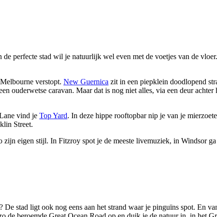
e perfecte stad wil je natuurlijk wel even met de voetjes van de vloer
n Melbourne verstopt.
New Guernica
zit in een piepklein doodlopend stra
een ouderwetse caravan. Maar dat is nog niet alles, via een deur achter h
 Lane vind je
Top Yard
. In deze hippe rooftopbar nip je van je mierzoet
lin Street.
o zijn eigen stijl. In Fitzroy spot je de meeste livemuziek, in Windsor 
? De stad ligt ook nog eens aan het strand waar je pinguïns spot. En va
je zo de beroemde Great Ocean Road op en duik je de natuur in, in het 