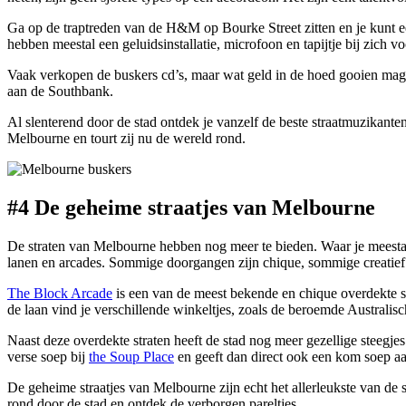
Ga op de traptreden van de H&M op Bourke Street zitten en je kunt een
hebben meestal een geluidsinstallatie, microfoon en tapijtje bij zich 
Vaak verkopen de buskers cd’s, maar wat geld in de hoed gooien mag n
aan de Southbank.
Al slenterend door de stad ontdek je vanzelf de beste straatmuzikant
Melbourne en tourt zij nu de wereld rond.
#4 De geheime straatjes
van Melbourne
De straten van Melbourne hebben nog meer te bieden. Waar je meestal 
lanen en arcades. Sommige doorgangen zijn chique, sommige creati
The Block Arcade
is een van de meest bekende en chique overdekte s
de laan vind je verschillende winkeltjes, zoals de beroemde Australi
Naast deze overdekte straten heeft de stad nog meer gezellige steegjes
verse soep bij
the Soup Place
en geeft dan direct ook een kom soep a
De geheime straatjes van Melbourne zijn echt het allerleukste van de 
rond door de stad en ontdek de verborgen pareltjes.