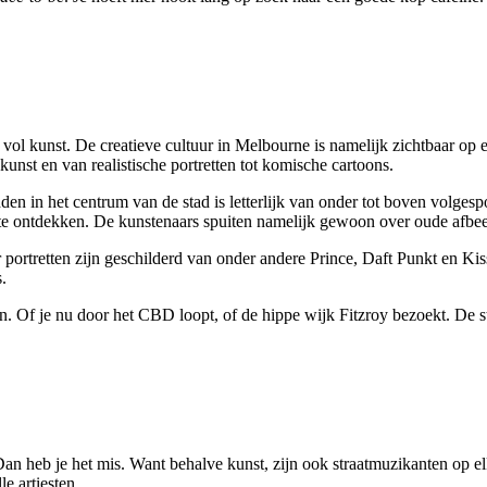
l kunst. De creatieve cultuur in Melbourne is namelijk zichtbaar op elk
e kunst en van realistische portretten tot komische cartoons.
idden in het centrum van de stad is letterlijk van onder tot boven volges
ws te ontdekken. De kunstenaars spuiten namelijk gewoon over oude af
rtretten zijn geschilderd van onder andere Prince, Daft Punkt en Kiss.
s.
 Of je nu door het CBD loopt, of de hippe wijk Fitzroy bezoekt. De stre
Dan heb je het mis. Want behalve kunst, zijn ook straatmuzikanten op e
le artiesten.