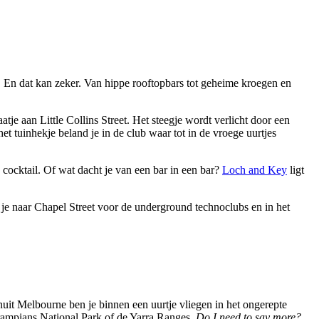
. En dat kan zeker. Van hippe rooftopbars tot geheime kroegen en
atje aan Little Collins Street. Het steegje wordt verlicht door een
et tuinhekje beland je in de club waar tot in de vroege uurtjes
e cocktail. Of wat dacht je van een bar in een bar?
Loch and Key
ligt
ga je naar Chapel Street voor de underground technoclubs en in het
nuit Melbourne ben je binnen een uurtje vliegen in het ongerepte
Grampians National Park of de Yarra Ranges.
Do I
need
to
say more?