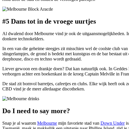
#5 Dans tot in de vroege
uurtjes
Al dwalend door Melbourne vind je ook de uitgaansmogelijkheden. In d
donkere technokelders.
In een van die geheime steegjes zit misschien wel de coolste club va
slingerlampjes, de grond is bedekt met kunstgras en de bar bestaat uit 
deephouse, disco en techno wordt gedraaid.
Liever gewoon een drankje doen? Dat kan natuurlijk ook. In Geddes
verborgen achter een boekenkast in de kroeg Captain Melville in Frank
De stad zit bomvol barretjes, cafeetjes en clubs. Elke wijk heeft ook z
CBD vind je de meer alledaagse discotheken.
Do I
need
to
say more?
Snap je al waarom
Melbourne
mijn favoriete stad van
Down Under
is
Tasmanië, maak je makkelijk een uitstapje naar Phillips Island, rijd 