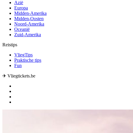
Azië
Europa
Midden-Amerika
Midden-Oosten
Noord-Amerika
Oceanië
Zuid-Amerika
Reistips
VliegTips
Praktische tips
Fun
✈ Vliegtickets.be