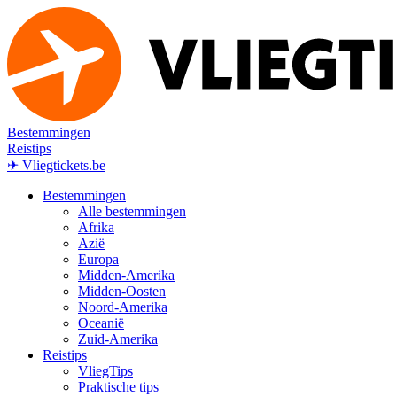
Bestemmingen
Reistips
✈ Vliegtickets.be
Bestemmingen
Alle bestemmingen
Afrika
Azië
Europa
Midden-Amerika
Midden-Oosten
Noord-Amerika
Oceanië
Zuid-Amerika
Reistips
VliegTips
Praktische tips