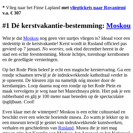
*
Vlieg naar het Finse Lapland
met
vliegtickets naar Rovaniemi
v.a. € 307
#1
D
é kerstvakantie-bestemming
:
Moskou
Wist je dat
Moskou
nog geen vier uurtjes vliegen is? Ideaal voor een
stedentrip in de kerstvakantie! Kerst wordt in Rusland officieel pas
gevierd op 7 januari.
No
w
orries
,
ook eind december heerst in de
stad een echte feeststemming. Mooie lichtjes, torenhoge kerstbomen
en de gezelligste versieringen.
Op het Rode Plein beleef je echt een magische kerstervaring. Ga een
rondje schaatsen terwijl je de indrukwekkende kathedraal verder in
je opneemt. De kleuren zijn nu namelijk nóg mooier door de
kerstlampjes. Loop daarna nog een rondje op het Rode Plein en
maak vervolgens je weg naar het Manezhnaya plein. Hier pak je een
rubberband en glij je 100 meter naar beneden op de spectaculaire
ijsglijbaan. Cool!
Even klaar met de winterpret? Moskou is een echte cultuurstad en
beschikt over een selectie boeiende musea. Zo warm je lekker op in
een museum terwijl je geniet van indrukwekkende kunstwerken,
verhalen en geschiedenis van
Rusland
. Musea die je niet mag