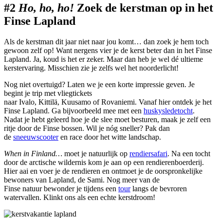
#2
Ho, ho, ho!
Zoek de kerstman op in het
Finse Lapland
Als de kerstman dit jaar niet naar jou komt… dan zoek je hem toch
gewoon zelf op! Want nergens vier je de kerst beter dan in het Finse
Lapland. Ja, koud is het er zeker. Maar dan heb je wel dé ultieme
kerstervaring. Misschien zie je zelfs wel het noorderlicht!
Nog niet overtuigd? Laten we je een korte impressie geven. Je
begint je trip met vliegtickets
naar Ivalo, Kittilä, Kuusamo of Rovaniemi. Vanaf hier ontdek je het
Finse Lapland. Ga bijvoorbeeld mee met een
huskysledetocht
.
Nadat je hebt geleerd hoe je de slee moet besturen, maak je zelf een
ritje door de Finse bossen. Wil je nóg sneller? Pak dan
de
sneeuwscooter
en race door het witte landschap.
When in Finland…
moet je natuurlijk op
rendiersafari
. Na een tocht
door de arctische wildernis kom je aan op een rendierenboerderij.
Hier aai en voer je de rendieren en ontmoet je de oorspronkelijke
bewoners van Lapland, de Sami. Nog meer van de
Finse natuur bewonder je tijdens een
tour
langs de bevroren
watervallen. Klinkt ons als een echte kerstdroom!