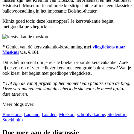
missen zijn: het Kremlin van Moskou, het Arsenaal en het Nationaal
Historisch Museum. Je culturele kersttrip sluit je af met een klassieke
balletvoorstelling in het imposante Bolshoi-theater.
Klinkt goed toch; deze kersttopper? Je kerstvakantie begint
met goedkope vliegtickets.
*
Geniet van dé kerstvakantie-bestemming
met
vliegtickets naar
Moskou
v.a. € 161
Dit is hét
moment om je reis te boeken voor de kerstvakantie. Zoek
jij de zon op of vier je liever kerst met een
gro
te
bak sneeuw? Wat je
ook kiest, het begint met goedkope vliegtickets.
* Dit zijn de vanaf-prijzen op het moment van plaatsen van de blog.
Deze veranderen constant dus check de site voor de meest up-to-
date tarieven.
Meer blogs over:
Barcelona
,
Lapland
,
Londen
,
Moskou
,
schoolvakantie
,
Stedentrip
,
Stockholm
Doe mee aan de discussie