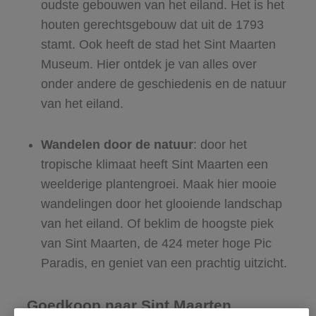
oudste gebouwen van het eiland. Het is het
houten gerechtsgebouw dat uit de 1793
stamt. Ook heeft de stad het Sint Maarten
Museum. Hier ontdek je van alles over
onder andere de geschiedenis en de natuur
van het eiland.
Wandelen door de natuur
: door het
tropische klimaat heeft Sint Maarten een
weelderige plantengroei. Maak hier mooie
wandelingen door het glooiende landschap
van het eiland. Of beklim de hoogste piek
van Sint Maarten, de 424 meter hoge Pic
Paradis, en geniet van een prachtig uitzicht.
Goedkoop naar Sint Maarten