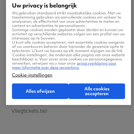
Uw privacy is belangrijk
Een retour naar Sint Maarten is een ideale
Wij gebruiken standaard strikt noodzakelijke cookies. Met uw
toestemming gebruiken wij aanvullende cookies om verkeer te
manier om een bijzonder eiland te verkennen.
analyseren, de effectiviteit van onze advertenties te meten en
content en advertenties te personaliseren.
De combinatie van de Nederlandse en Franse
Sommige cookies worden geplaatst door derden en kunnen uw
activiteit op verschillende websites volgen om een profiel van uw
invloeden plus de Caribische omgeving biedt
interesses op te bouwen.
U kunt alle cookies accepteren, niet-essentiële cookies weigeren
een fascinerende vakantiebestemming.
of uw voorkeuren beheren door hieronder de gewenste optie te
selecteren. U kunt uw keuzes op elk moment wijzigen via de link
Bovendien is een vakantie naar Sint Maarten
‘Cookie-instellingen’, die onderaan elke pagina van onze website
beschikbaar is. Voor zover onze cookies uw persoonsgegevens
uitstekend te combineren met een
trip naar de
verwerken, verwijzen wij u naar onze
privacyverklaring voor
meer informatie over deze verwerking.
overige Nederlandse Antillen
. Haal dus echt
Cookie-instellingen
alles uit een Sint Maarten aanbieding en
ontdek ook Curaçao, Bonaire of Aruba in één
Alle cookies
Alles afwijzen
accepteren
reis. De beste vliegtickets van verschillende
airlines vind je snel en eenvoudig via
Vliegtickets.be!