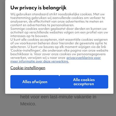
naar de enorme Mayastad Chichén Itzá
Uw privacy is belangrijk
of verken de koloniale architectuur in
Wij gebruiken standaard strikt noodzakelijke cookies. Met uw
toestemming gebruiken wij aanvullende cookies om verkeer te
Mérida, waar je de Catedral de San
analyseren, de effectiviteit van onze advertenties te meten en
Ildefonso niet mag missen.
content en advertenties te personaliseren.
Sommige cookies worden geplaatst door derden en kunnen uw
activiteit op verschillende websites volgen om een profiel van uw
interesses op te bouwen.
U kunt alle cookies accepteren, niet-essentiële cookies weigeren
Tijdens je vakantie geniet je van heerlijk
of uw voorkeuren beheren door hieronder de gewenste optie te
eten. Bestel bijvoorbeeld van een lekkere
selecteren. U kunt uw keuzes op elk moment wijzigen via de link
‘Cookie-instellingen’, die onderaan elke pagina van onze website
taco of proef het populaire gerecht
beschikbaar is. Voor zover onze cookies uw persoonsgegevens
verwerken, verwijzen wij u naar onze
privacyverklaring voor
tamales en het stoofpotje pozole.
meer informatie over deze verwerking.
Cookie-instellingen
Je vliegt rechtstreeks of met een
Alle cookies
Alles afwijzen
overstap naar diverse bestemmingen in
accepteren
het land, waardoor je een ruime keuze
hebt voor een last-minute vakantie in
Mexico.