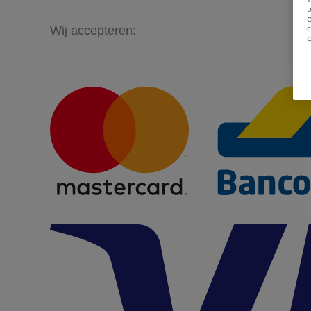
u
Wij accepteren: