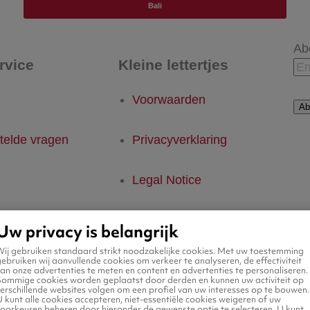
Bali
Ab
rvice
Kleine lettertjes
Voorwaarden
Ab
telde vragen
Privacyverklaring
Legal Notice
Platform Transparantie
Uw privacy is belangrijk
Wij gebruiken standaard strikt noodzakelijke cookies. Met uw toestemming
Cookiebeleid
ebruiken wij aanvullende cookies om verkeer te analyseren, de effectiviteit
an onze advertenties te meten en content en advertenties te personaliseren.
Sommige cookies worden geplaatst door derden en kunnen uw activiteit op
erschillende websites volgen om een profiel van uw interesses op te bouwen.
Cookie-instellingen
 kunt alle cookies accepteren, niet-essentiële cookies weigeren of uw
voorkeuren beheren door hieronder de gewenste optie te selecteren. U kunt