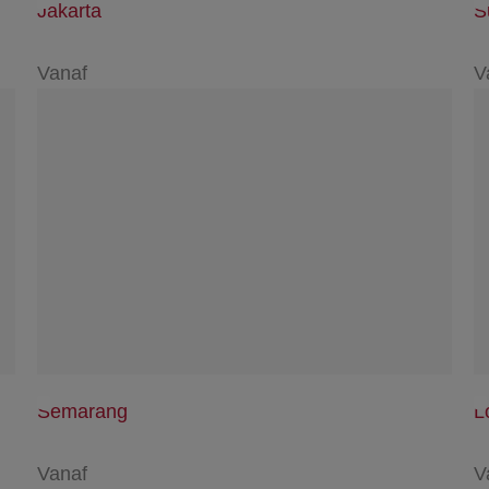
Jakarta
S
Vanaf
V
Semarang
L
Vanaf
V