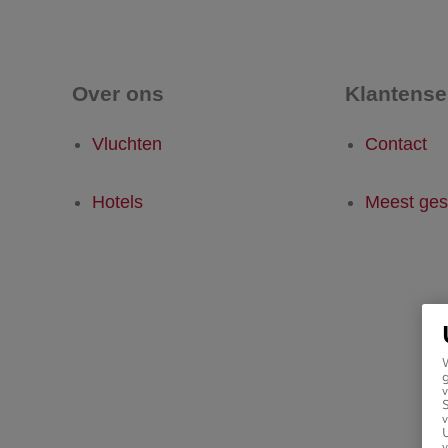
Over ons
Klantense
Vluchten
Contact
Hotels
Meest ges
g
v
v
U