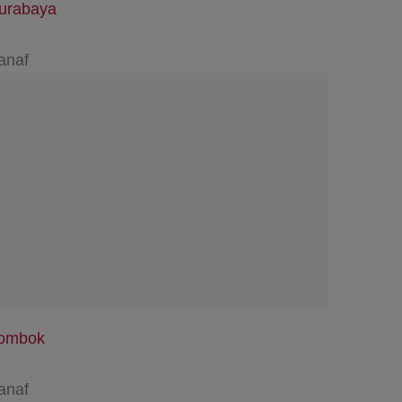
urabaya
anaf
ombok
anaf