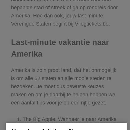
bepaalde stad of streek of ga op rondreis door
Amerika. Hoe dan ook, jouw last minute
Verenigde Staten begint bij Vliegtickets.be.
Last-minute vakantie naar
Amerika
Amerika is zo’n groot land, dat het onmogelijk
is om alle 52 staten en alle mooie steden te
bezoeken. Je moet dus bewuste keuzes
maken en om je daarbij te helpen hebben we
een aantal tips voor je op een rijtje gezet.
The Big Apple. Wanneer je naar Amerika
gaat dan moet je New York gezien