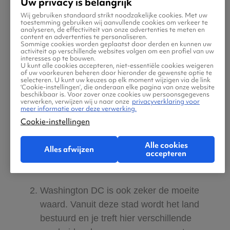
Uw privacy is belangrijk
hebben. Bezoek de wijk Manhattan en ga
Wij gebruiken standaard strikt noodzakelijke cookies. Met uw
naar het Vrijheidsbeeld in de haven.
toestemming gebruiken wij aanvullende cookies om verkeer te
analyseren, de effectiviteit van onze advertenties te meten en
Uiteraard mag je ook het Empire State
content en advertenties te personaliseren.
Sommige cookies worden geplaatst door derden en kunnen uw
Building niet missen en moet je een
activiteit op verschillende websites volgen om een profiel van uw
interesses op te bouwen.
bezoek gebracht hebben aan Times
U kunt alle cookies accepteren, niet-essentiële cookies weigeren
of uw voorkeuren beheren door hieronder de gewenste optie te
Square. Ga daar naar Broadway om
selecteren. U kunt uw keuzes op elk moment wijzigen via de link
‘Cookie-instellingen’, die onderaan elke pagina van onze website
gewoon rond te wandelen of om één van
beschikbaar is. Voor zover onze cookies uw persoonsgegevens
verwerken, verwijzen wij u naar onze
privacyverklaring voor
de vele mooie shows te bezoeken. Even
meer informatie over deze verwerking.
tot rust komen of juist actief bezig zijn?
Cookie-instellingen
Ga dan naar Central Park waar je heerlijk
Alle cookies
doorheen wandelt of waar je deelneemt
Alles afwijzen
accepteren
aan één van de vele sportactiviteiten. ​
Washington DC is ook zeker de moeite
waard. Vanuit deze stad wordt het land
bestuurd en je treft hier verschillende