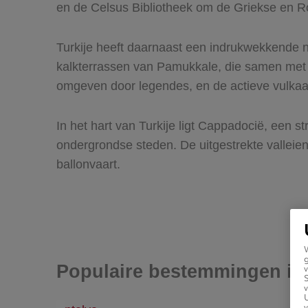
en de Celsus Bibliotheek om de Griekse en Ro
Turkije heeft daarnaast een indrukwekkende nat
kalkterrassen van Pamukkale, die samen met 
omgeven door legendes, en de actieve vulkaa
In het hart van Turkije ligt Cappadocië, een 
ondergrondse steden. De uitgestrekte valleie
ballonvaart.
g
Populaire bestemmingen in 
v
v
U