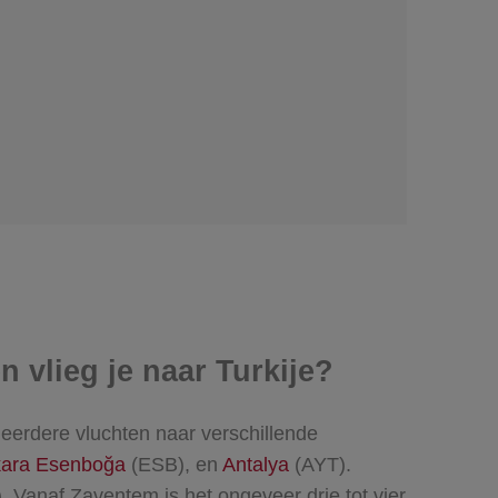
 vlieg je naar Turkije?
eerdere vluchten naar verschillende
ara Esenboğa
(ESB), en
Antalya
(AYT).
 Vanaf Zaventem is het ongeveer drie tot vier