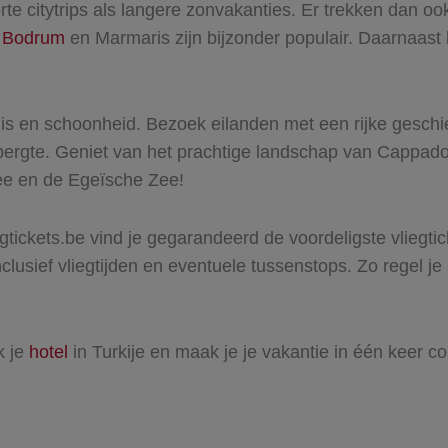
te citytrips als langere zonvakanties. Er trekken dan ook 
,
Bodrum
en
Marmaris
zijn bijzonder populair. Daarnaas
denis en schoonheid. Bezoek eilanden met een rijke gesc
bergte. Geniet van het prachtige landschap van Cappado
Zee en de Egeïsche Zee!
tickets.be vind je gegarandeerd de voordeligste vliegtick
inclusief vliegtijden en eventuele tussenstops. Zo regel je
k je
hotel
in Turkije en maak je je vakantie in één keer c