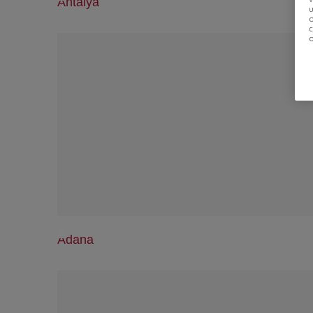
Antalya
u
Adana