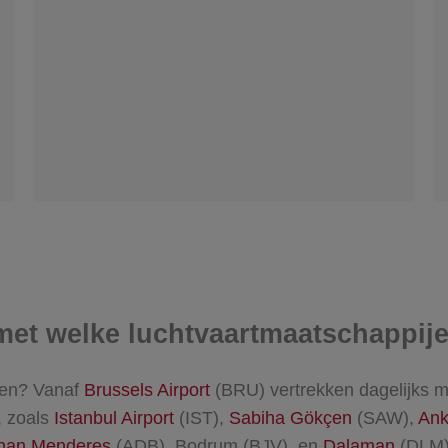
et welke luchtvaartmaatschappijen
eken? Vanaf
Brussels Airport
(BRU) vertrekken dagelijks m
, zoals
Istanbul Airport
(IST),
Sabiha Gökçen
(SAW),
Ank
dnan Menderes
(ADB), Bodrum (BJV), en
Dalaman
(DLM).