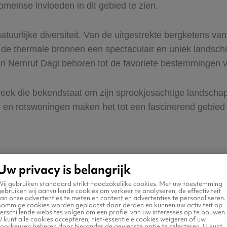
meinse invloeden in dit gebied te zien.
uurlijke diversiteit. Van de uitgestrekte bergketens van
de thermale bronnen een spectaculair en uniek landsch
n Nemrut Dagi behoren tot de favoriete bestemmingen va
streek die bekendstaat om zijn sprookjesachtige landsch
n en rotswoningen maken het tot een fascinerend gebied 
Uw privacy is belangrijk
Wij gebruiken standaard strikt noodzakelijke cookies. Met uw toestemming
ebruiken wij aanvullende cookies om verkeer te analyseren, de effectiviteit
Turkije
an onze advertenties te meten en content en advertenties te personaliseren.
Sommige cookies worden geplaatst door derden en kunnen uw activiteit op
erschillende websites volgen om een profiel van uw interesses op te bouwen.
 kunt alle cookies accepteren, niet-essentiële cookies weigeren of uw
voorkeuren beheren door hieronder de gewenste optie te selecteren. U kunt