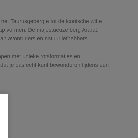
 het Taurusgebergte tot de iconische witte
ap vormen. De majestueuze berg Ararat,
n avonturiers en natuurliefhebbers.
appen met unieke rotsformaties en
dat je pas echt kunt bewonderen tijdens een