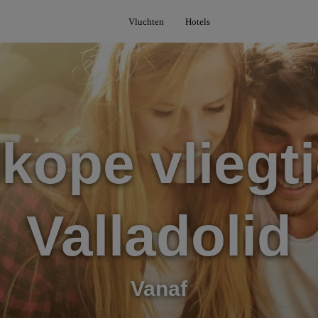
Vluchten
Hotels
kope vliegti
Valladolid
Vanaf