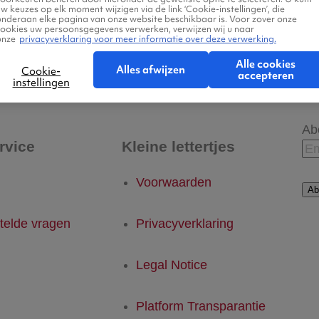
w keuzes op elk moment wijzigen via de link ‘Cookie-instellingen’, die
onderaan elke pagina van onze website beschikbaar is. Voor zover onze
cookies uw persoonsgegevens verwerken, verwijzen wij u naar
onze
privacyverklaring voor meer informatie over deze verwerking.
- Valladolid
Valladolid - Eindhoven
Alle cookies
Alles afwijzen
Cookie-
accepteren
instellingen
Ab
rvice
Kleine lettertjes
Voorwaarden
Ab
telde vragen
Privacyverklaring
Legal Notice
Platform Transparantie