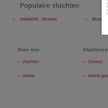
u
Populaire vluchten
Valladolid - Brussel
Brussel 
Over ons
Klantense
Vluchten
Contact
Hotels
Meest ges