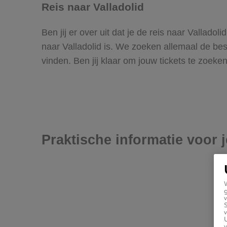
Reis naar Valladolid
Ben jij er over uit dat je de reis naar Vallad
naar Valladolid is. We zoeken allemaal de beste
vinden. Ben jij klaar om jouw tickets te zoek
Praktische informatie voor j
g
v
v
U