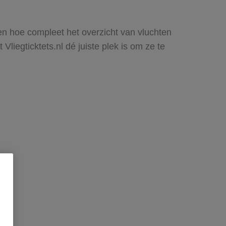
zien hoe compleet het overzicht van vluchten
Vliegticktets.nl dé juiste plek is om ze te