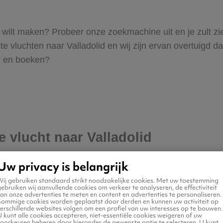
olid wilt maken? Probeer onze zoekmachine uit en je zult 
 vluchten naar Valladolid en wij zijn ervan overtuigd dat 
en en boeken?
e vlucht naar Valladolid
Uw privacy is belangrijk
Wij gebruiken standaard strikt noodzakelijke cookies. Met uw toestemming
ebruiken wij aanvullende cookies om verkeer te analyseren, de effectiviteit
an onze advertenties te meten en content en advertenties te personaliseren.
Sommige cookies worden geplaatst door derden en kunnen uw activiteit op
erschillende websites volgen om een profiel van uw interesses op te bouwen.
 kunt alle cookies accepteren, niet-essentiële cookies weigeren of uw
voorkeuren beheren door hieronder de gewenste optie te selecteren. U kunt