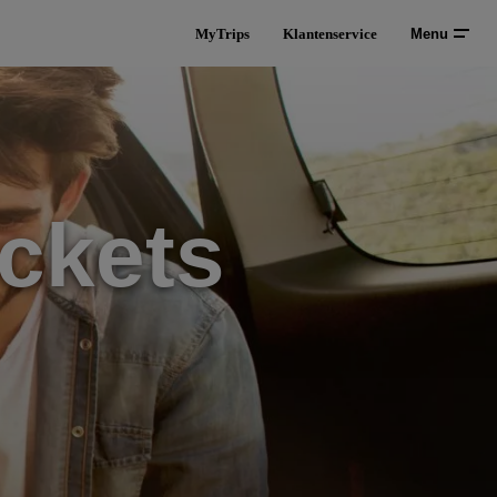
MyTrips
Klantenservice
Menu
ckets