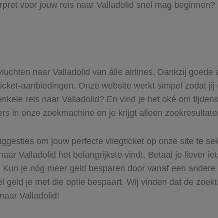
pret voor jouw reis naar Valladolid snel mag beginnen? L
vluchten naar Valladolid van álle airlines. Dankzij goede
ticket-aanbiedingen. Onze website werkt simpel zodat jij d
nkele reis naar Valladolid? En vind je het oké om tijdens
ers in onze zoekmachine en je krijgt alleen zoekresultat
ggesties om jouw perfecte vliegticket op onze site te se
aar Valladolid het belangrijkste vindt. Betaal je liever 
r. Kun je nóg meer geld besparen door vanaf een andere 
el geld je met die optie bespaart. Wij vinden dat de zoek
naar Valladolid!