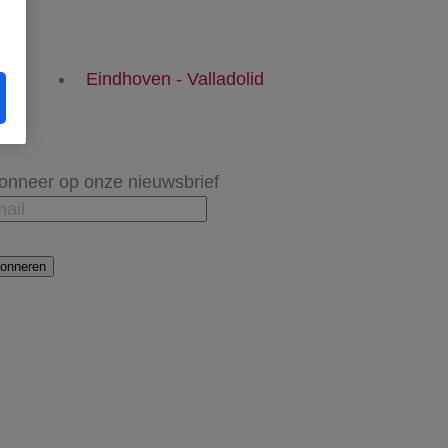
Eindhoven - Valladolid
onneer op onze nieuwsbrief
onneren