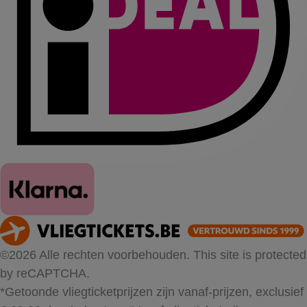
©2026 Alle rechten voorbehouden. This site is protected
by reCAPTCHA.
*Getoonde vliegticketprijzen zijn vanaf-prijzen, exclusief