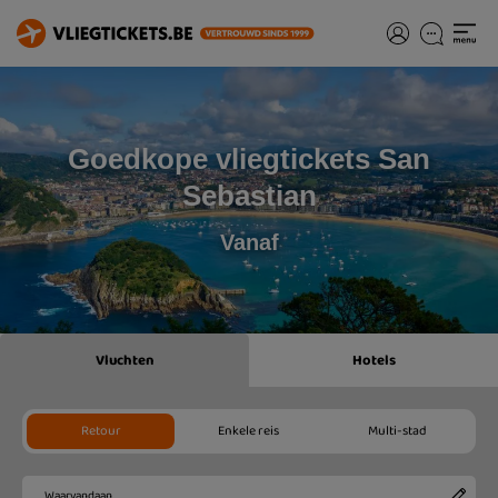
Goedkope vliegtickets San
Sebastian
Vanaf