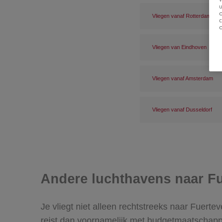
u
Vliegen vanaf Rotterdam
Vliegen van Eindhoven
Vliegen vanaf Amsterdam
Vliegen vanaf Dusseldorf
Andere luchthavens naar Fu
Je vliegt niet alleen rechtstreeks naar Fuert
reist dan voornamelijk met budgetmaatschappi