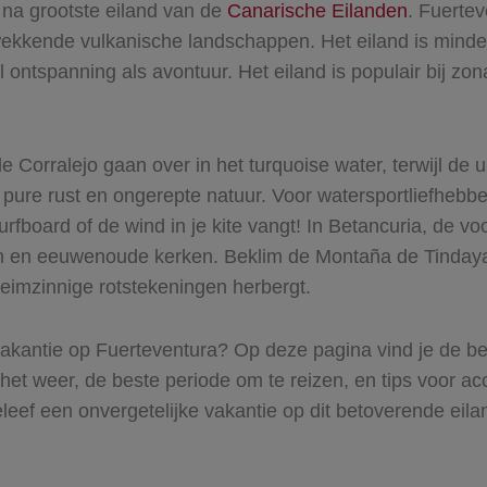
n na grootste eiland van de
Canarische Eilanden
. Fuertev
wekkende vulkanische landschappen. Het eiland is minder
ntspanning als avontuur. Het eiland is populair bij zona
 Corralejo gaan over in het turquoise water, terwijl de 
ure rust en ongerepte natuur. Voor watersportliefhebber
surfboard of de wind in je kite vangt! In Betancuria, de 
n en eeuwenoude kerken. Beklim de Montaña de Tindaya, 
heimzinnige rotstekeningen herbergt.
akantie op Fuerteventura? Op deze pagina vind je de bes
 het weer, de beste periode om te reizen, en tips voor 
eef een onvergetelijke vakantie op dit betoverende eila