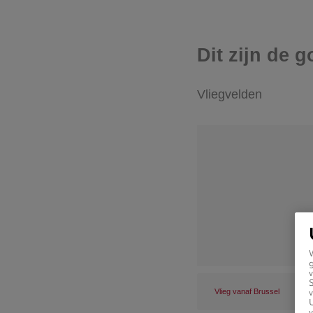
Dit zijn de 
Vliegvelden
g
v
v
Vlieg vanaf Brussel
U