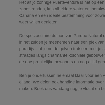
Het altijd zonnige Fuerteventura is het op ee
zandstranden, kristalheldere water en indruk
Canaria en een ideale bestemming voor zowel o
weer willen genieten.
De spectaculaire duinen van Parque Natural de
in het zuiden je meenemen naar een plek van p
paradijs – of je nu de golven trotseert met je 
straatjes langs charmante koloniale gebouwe
de oorspronkelijke bewoners en nog altijd ge
Ben je ondertussen helemaal klaar voor een v
eiland. We delen ook handige informatie over
maken. Boek dus vandaag nog je vlucht en bel