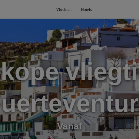
Vluchten
Hotels
kope vliegti
uerteventu
Vanaf