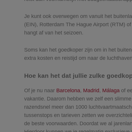
Je kunt ook overwegen om vanuit het buitenl
(EIN), Rotterdam The Hague Airport (RTM) of
hangt af van het seizoen.
Soms kan het goedkoper zijn om in het buiten
extra kosten en reistijd om naar de luchthave
Hoe kan het dat jullie zulke goedk
Of je nu naar
Barcelona
,
Madrid
,
Málaga
of ee
vakantie. Daarom hebben we zelf een slimme pr
razendsnel meer dan 1000 luchtvaartmaatschap
tussenstops en tarieven zetten we overzichteli
de beste voorwaarden. Doordat we al jarenla
Hierdoor kunnen we je regelmatig exclusieve a