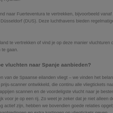
and naar Fuerteventura te vertrekken, bijvoorbeeld van
 Düsseldorf (DUS). Deze luchthavens bieden regelmatig
land te vertrekken of vind je op deze manier vluchturen
n te gaan.
ope vluchten naar Spanje aanbieden?
n van de Spaanse eilanden vliegt – we vinden het belangr
ijs-scanner ontwikkeld, die continu alle vliegtickets na
pijen scannen en de voordeligste vlucht naar je bestem
jk voor je op een rij. Zo weet je zeker dat je niet allee
ng actief zijn, hebben we bovendien goede relaties opg
anbiedingen en extra kortingen op vliegtickets geven.