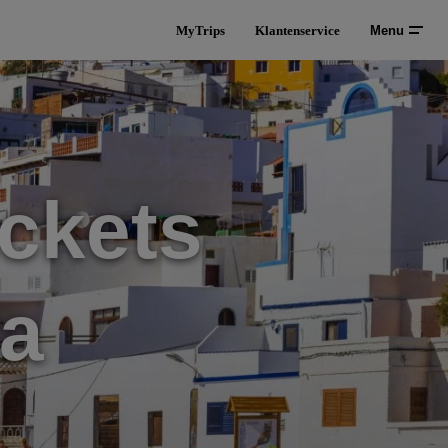
MyTrips
Klantenservice
Menu
ckets
ra