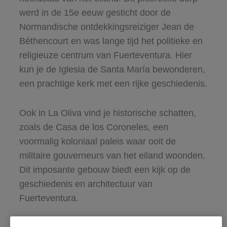
werd in de 15e eeuw gesticht door de
Normandische ontdekkingsreiziger Jean de
Béthencourt en was lange tijd het politieke en
religieuze centrum van Fuerteventura. Hier
kun je de Iglesia de Santa María bewonderen,
een prachtige kerk met een rijke geschiedenis.
Ook in La Oliva vind je historische schatten,
zoals de Casa de los Coroneles, een
voormalig koloniaal paleis waar ooit de
militaire gouverneurs van het eiland woonden.
Dit imposante gebouw biedt een kijk op de
geschiedenis en architectuur van
Fuerteventura.