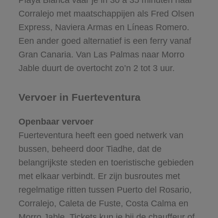
Playa Blanca vaar je in 30 à 35 minuten naar
Corralejo met maatschappijen als Fred Olsen
Express, Naviera Armas en Líneas Romero.
Een ander goed alternatief is een ferry vanaf
Gran Canaria. Van Las Palmas naar Morro
Jable duurt de overtocht zo’n 2 tot 3 uur.
Vervoer in Fuerteventura
Openbaar vervoer
Fuerteventura heeft een goed netwerk van
bussen, beheerd door Tiadhe, dat de
belangrijkste steden en toeristische gebieden
met elkaar verbindt. Er zijn busroutes met
regelmatige ritten tussen Puerto del Rosario,
Corralejo, Caleta de Fuste, Costa Calma en
Morro Jable. Tickets kun je bij de chauffeur of