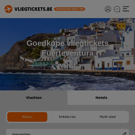
Goedkope vliegtickets
Fuerteventura
Vanaf