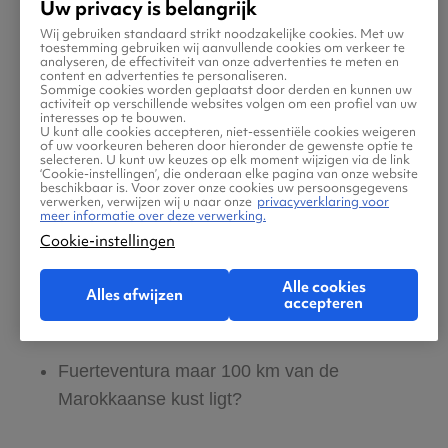
Voor liefhebbers van archeologie is Tindaya
Uw privacy is belangrijk
dan weer een bijzondere plek. Deze heilige
Wij gebruiken standaard strikt noodzakelijke cookies. Met uw
toestemming gebruiken wij aanvullende cookies om verkeer te
berg werd door de oorspronkelijke bewoners
analyseren, de effectiviteit van onze advertenties te meten en
content en advertenties te personaliseren.
van het eiland vereerd en bevat eeuwenoude
Sommige cookies worden geplaatst door derden en kunnen uw
activiteit op verschillende websites volgen om een profiel van uw
rotstekeningen. Volgens legendes had de berg
interesses op te bouwen.
U kunt alle cookies accepteren, niet-essentiële cookies weigeren
magische krachten.
of uw voorkeuren beheren door hieronder de gewenste optie te
selecteren. U kunt uw keuzes op elk moment wijzigen via de link
‘Cookie-instellingen’, die onderaan elke pagina van onze website
beschikbaar is. Voor zover onze cookies uw persoonsgegevens
Wist je dat …
verwerken, verwijzen wij u naar onze
privacyverklaring voor
meer informatie over deze verwerking.
Cookie-instellingen
De berg Tindaya door de oorspronkelijke
bewoners als een heilige plaats werd
Alle cookies
Alles afwijzen
accepteren
beschouwd?
Fuerteventura maar 100 km van de
Marokkaanse kust ligt?