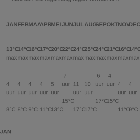
JAN
FEB
MAA
APR
MEI
JUN
JUL
AUG
SEP
OKT
NOV
DE
13°C
14°C
16°C
17°C
20°C
22°C
24°C
25°C
24°C
21°C
16°C
14°
max
max
max
max
max
max
max
max
max
max
max
max
7
6
4
4
4
4
4
5
uur
11
10
uur
uur
4
4
uur
uur
uur
uur
uur
uur
uur
uur
uur
15°C
17°C
15°C
8°C
8°C
9°C
11°C
13°C
17°C
17°C
11°C
9°C
JAN