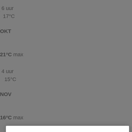
6 uur
17°C
OKT
21°C
max
4 uur
15°C
NOV
16°C
max