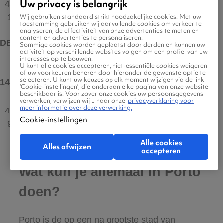
Uw privacy is belangrijk
4 uur
11°C
Wij gebruiken standaard strikt noodzakelijke cookies. Met uw
toestemming gebruiken wij aanvullende cookies om verkeer te
analyseren, de effectiviteit van onze advertenties te meten en
content en advertenties te personaliseren.
DEC
Sommige cookies worden geplaatst door derden en kunnen uw
activiteit op verschillende websites volgen om een profiel van uw
interesses op te bouwen.
U kunt alle cookies accepteren, niet-essentiële cookies weigeren
of uw voorkeuren beheren door hieronder de gewenste optie te
selecteren. U kunt uw keuzes op elk moment wijzigen via de link
14°C
max
‘Cookie-instellingen’, die onderaan elke pagina van onze website
beschikbaar is. Voor zover onze cookies uw persoonsgegevens
verwerken, verwijzen wij u naar onze
privacyverklaring voor
meer informatie over deze verwerking.
4 uur
Cookie-instellingen
9°C
Alle cookies
Alles afwijzen
accepteren
Wat kun je allemaal in Porto
doen?
Porto is de op een na grootste stad van