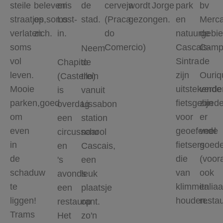
steile
belevenis
en
de
cerveja
wordt
Jorge
park
bv
straatjes,soms
op
Lost-
stad.
(Praca
gezongen.
en
Merc
verlaten
zich.
in.
do
natuurgebi
de
soms
Comercio)
Cascais-
Camp
Neem
vol
Sintra
de
Chapito
de
leven.
zijn
Ouriq
(Castello)
trein
Mooie
uitstekende
verde
is
vanuit
parken,goed
fietsgebied
zijn
overdag
Lissabon
om
voor
er
een
station
even
geoefende
veel
circusschool
naar
in
fietsers
goed
en
Cascais,
de
die
(voora
's
een
schaduw
van
ook
avonds
leuk
te
klimmen
italia
een
plaatsje
liggen!
houden.
resta
restaurant.
op
Trams
Het
zo'n