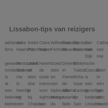
Lissabon-tips van reizigers
adrianus
Jutta
Ineke
Clara
Wilhelmus
Cornelia
Cornelia
Jan
Catha
fens
Haarsma
Poortman
kuiper
Fermont
Bouwman
Bouwman
van
van
Dijk
Hal
gewoon
Restaurant
Uniek
Neem
Goed
Dineren
Elektrische
rondwandelen
Sea
uit
de
eten
in
Tuktuk
Cascais
Eten
is
me
eten
oude
en
Parreirinha
!
is
in
al
is
doe
trams
een
de
Naar
een
één
een
heerlijk
je
voor
toplocatie:
Alfama
Castelo
gezellige
van
beleving;
en
bij
sightseeing
Museu
waarbij
de
badplaats;
de
kleine
een
Chapito
van
da
fado
Sao
Lissabon-
markt