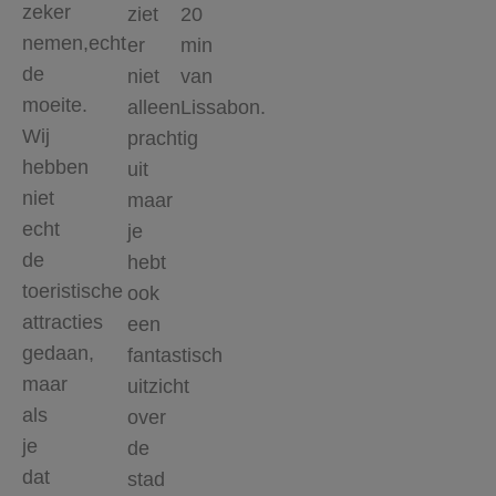
zeker
ziet
20
nemen,echt
er
min
de
niet
van
moeite.
alleen
Lissabon.
Wij
prachtig
hebben
uit
niet
maar
echt
je
de
hebt
toeristische
ook
attracties
een
gedaan,
fantastisch
maar
uitzicht
als
over
je
de
dat
stad