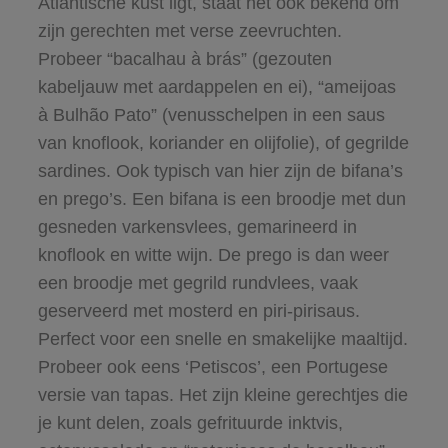
Atlantische kust ligt, staat het ook bekend om
zijn gerechten met verse zeevruchten.
Probeer “bacalhau à brás” (gezouten
kabeljauw met aardappelen en ei), “ameijoas
à Bulhão Pato” (venusschelpen in een saus
van knoflook, koriander en olijfolie), of gegrilde
sardines. Ook typisch van hier zijn de bifana’s
en prego’s. Een bifana is een broodje met dun
gesneden varkensvlees, gemarineerd in
knoflook en witte wijn. De prego is dan weer
een broodje met gegrild rundvlees, vaak
geserveerd met mosterd en piri-pirisaus.
Perfect voor een snelle en smakelijke maaltijd.
Probeer ook eens ‘Petiscos’, een Portugese
versie van tapas. Het zijn kleine gerechtjes die
je kunt delen, zoals gefrituurde inktvis,