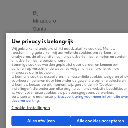
Bij
Miradouro
Santa
Catharina
Uw privacy is belangrijk
heb
Wij gebruiken standaard strikt noodzakelijke cookies. Met uw
toestemming gebruiken wij aanvullende cookies om verkeer te
je
analyseren, de effectiviteit van onze advertenties te meten en content
en advertenties te personaliseren.
Nooibai
Sommige cookies worden geplaatst door derden en kunnen uw
activiteit op verschillende websites volgen om een profiel van uw
cafe,
interesses op te bouwen.
U kunt alle cookies accepteren, niet-essentiële cookies weigeren of u
lekker
voorkeuren beheren door hieronder de gewenste optie te selecteren.
U kunt uw keuzes op elk moment wijzigen via de link ‘Cookie-
tapas
instellingen’, die onderaan elke pagina van onze website beschikbaar
is. Voor zover onze cookies uw persoonsgegevens verwerken,
bij
verwijzen wij u naar onze
privacyverklaring voor meer informatie ove
deze verwerking.
een
Cookie-instellingen
drankje.
Deze
Alles afwijzen
Alle cookies accepteren
heeft