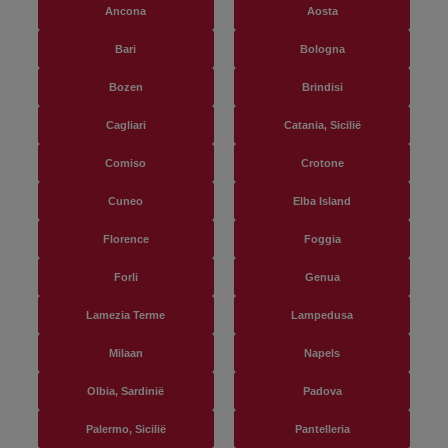
Ancona
Aosta
Bari
Bologna
Bozen
Brindisi
Cagliari
Catania, Sicilië
Comiso
Crotone
Cuneo
Elba Island
Florence
Foggia
Forli
Genua
Lamezia Terme
Lampedusa
Milaan
Napels
Olbia, Sardinië
Padova
Palermo, Sicilië
Pantelleria