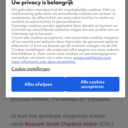
Uw privacy is belangrijk
Wij gebruiken standaard strikt noodzakelijke cookies. Met uw
Wil je goedkope vliegtickets naar Italië
toestemming gebruiken wij aanvullende cookies om verkeer te
analyseren, de effectiviteit van onze advertenties te meten en
boeken? Vanaf Brussel is het ongeveer 2 tot 3
content en advertenties te personaliseren.
Sommige cookies worden geplaatst door derden en kunnen uw
uur vliegen, afhankelijk van je
activiteit op verschillende websites volgen om een profiel van uw
interesses op te bouwen.
eindbestemming in Italië. Er vertrekken vanaf
U kunt alle cookies accepteren, niet-essentiële cookies weigeren
of uw voorkeuren beheren door hieronder de gewenste optie te
Brussels Airport
(BRU) dagelijks meerdere
selecteren. U kunt uw keuzes op elk moment wijzigen via de link
‘Cookie-instellingen’, die onderaan elke pagina van onze website
vluchten naar verschillende bestemmingen in
beschikbaar is. Voor zover onze cookies uw persoonsgegevens
verwerken, verwijzen wij u naar onze
privacyverklaring voor
Italië, waaronder de grootste luchthavens
meer informatie over deze verwerking.
zoals Rome Fiumicino, Milaan Malpensa en
Cookie-instellingen
Venetië Marco Polo. Andere populaire
Alle cookies
bestemmingen zijn Firenze, Napels en
Alles afwijzen
accepteren
Bologna. Je vliegt met maatschappijen zoals
Brussels Airlines, ITA Airways en Transavia.
Je kunt ook goedkope vliegtickets boeken
vanaf
Brussels South Charleroi Airpor
t (CRL),