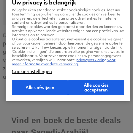
Uw privacy is belangrijk
Wij gebruiken standaard strikt noodzakelijke cookies. Met uw
toestemming gebruiken wij aanvullende cookies om verkeer te
analyseren, de effectiviteit van onze advertenties te meten en
content en advertenties te personaliseren.
Sommige cookies worden geplaatst door derden en kunnen uw
activiteit op verschillende websites volgen om een profiel van uw
interesses op te bouwen.
Dit zegt al genoeg, toch? Van een vissers- en
U kunt alle cookies accepteren, niet-essentiële cookies weigeren
of uw voorkeuren beheren door hieronder de gewenste optie te
pareldorp is Al Jubail uitgegroeid tot ’s werelds
selecteren. U kunt uw keuzes op elk moment wijzigen via de link
‘Cookie-instellingen’, die onderaan elke pagina van onze website
grootste civieltechnische project. Het is een stad die
beschikbaar is. Voor zover onze cookies uw persoonsgegevens
verwerken, verwijzen wij u naar onze
privacyverklaring voor
verrezen is uit het zand, met ongerepte stranden die
meer informatie over deze verwerking.
zowel de lokale bevolking als buitenlandse reizigers
Cookie-instellingen
uitnodigen.
Alle cookies
Alles afwijzen
accepteren
Vind en boek de beste deals
naar Saoedi-Arabië!