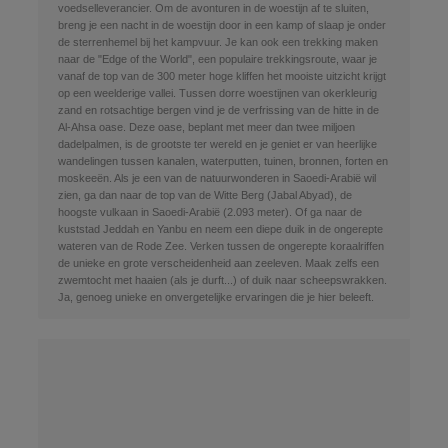
voedselleverancier. Om de avonturen in de woestijn af te sluiten,
breng je een nacht in de woestijn door in een kamp of slaap je onder
de sterrenhemel bij het kampvuur. Je kan ook een trekking maken
naar de "Edge of the World", een populaire trekkingsroute, waar je
vanaf de top van de 300 meter hoge kliffen het mooiste uitzicht krijgt
op een weelderige vallei. Tussen dorre woestijnen van okerkleurig
zand en rotsachtige bergen vind je de verfrissing van de hitte in de
Al-Ahsa oase. Deze oase, beplant met meer dan twee miljoen
dadelpalmen, is de grootste ter wereld en je geniet er van heerlijke
wandelingen tussen kanalen, waterputten, tuinen, bronnen, forten en
moskeeën. Als je een van de natuurwonderen in Saoedi-Arabië wil
zien, ga dan naar de top van de Witte Berg (Jabal Abyad), de
hoogste vulkaan in Saoedi-Arabië (2.093 meter). Of ga naar de
kuststad Jeddah en Yanbu en neem een diepe duik in de ongerepte
wateren van de Rode Zee. Verken tussen de ongerepte koraalriffen
de unieke en grote verscheidenheid aan zeeleven. Maak zelfs een
zwemtocht met haaien (als je durft...) of duik naar scheepswrakken.
Ja, genoeg unieke en onvergetelijke ervaringen die je hier beleeft.