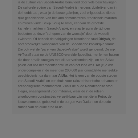
is de cultuur van Saoedi-Arabië beïnvloed door vele beschavingen.
De culturele scène van Saoedi-Arabië is nergens duidelijker dan in
de hoofdstad
, waar je de beste galerijen, veel erfgoedsites die de
rijke geschiedenis van het land demonstreren, traditionele markten
en musea vindt. Bekijk Souq Al Jimal, een van de grootste
kamelenmarkten in Saoedi-Arabië, en stap terug in de tijd toen
bedoeïen op deze "schepen van de woestijn" door de woestijn
zwierven. Of bezoek de nabijgelegen historische stad
Diriyah
, de
oorspronkelijke woonplaats van de Saoedische koninklijke familie.
Die ook wel de "parel van Saoedi-Arabië" wordt genoemd. De wijk
At-Turaif staat op de UNESCO-werelderfgoedlijst, met lemen huizen
die door smalle steegjes met elkaar verbonden zijn, en het Salwa-
paleis dat ooit het machtscentrum van het land was. Als je je wilt
onderdompelen in de meer dan 200.000 jaar onontdekte menselijke
geschiedenis, ga dan naar
AlUla
. Het is een van de oudste steden
van Saoedi-Arabië en een thuis voor talloze historische schatten en
archeologische monumenten. Zoals de oude Nabateaanse stad
Hegra, onaangeroerd voor millennia, waar de in de rotsen
uitgehouwen constructies vergelijkbaar zijn met die in Petra; de
leeuwentombes gebouwd in de bergen van Dadan, en de oude
ruïnes van de oude stad AlUla.