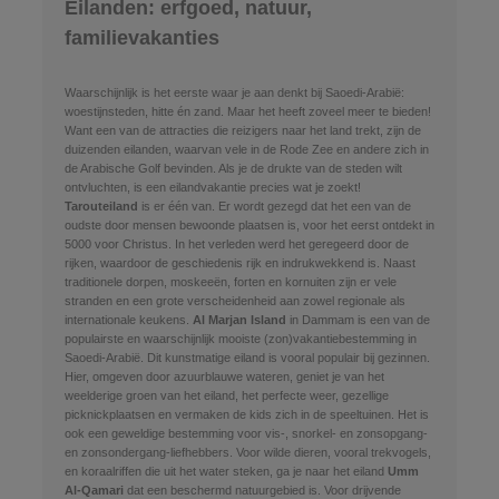
Eilanden: erfgoed, natuur,
familievakanties
Waarschijnlijk is het eerste waar je aan denkt bij Saoedi-Arabië:
woestijnsteden, hitte én zand. Maar het heeft zoveel meer te bieden!
Want een van de attracties die reizigers naar het land trekt, zijn de
duizenden eilanden, waarvan vele in de Rode Zee en andere zich in
de Arabische Golf bevinden. Als je de drukte van de steden wilt
ontvluchten, is een eilandvakantie precies wat je zoekt!
Tarouteiland
is er één van. Er wordt gezegd dat het een van de
oudste door mensen bewoonde plaatsen is, voor het eerst ontdekt in
5000 voor Christus. In het verleden werd het geregeerd door de
rijken, waardoor de geschiedenis rijk en indrukwekkend is. Naast
traditionele dorpen, moskeeën, forten en kornuiten zijn er vele
stranden en een grote verscheidenheid aan zowel regionale als
internationale keukens.
Al Marjan Island
in Dammam is een van de
populairste en waarschijnlijk mooiste (zon)vakantiebestemming in
Saoedi-Arabië. Dit kunstmatige eiland is vooral populair bij gezinnen.
Hier, omgeven door azuurblauwe wateren, geniet je van het
weelderige groen van het eiland, het perfecte weer, gezellige
picknickplaatsen en vermaken de kids zich in de speeltuinen. Het is
ook een geweldige bestemming voor vis-, snorkel- en zonsopgang-
en zonsondergang-liefhebbers. Voor wilde dieren, vooral trekvogels,
en koraalriffen die uit het water steken, ga je naar het eiland
Umm
Al-Qamari
dat een beschermd natuurgebied is. Voor drijvende