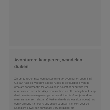
Avonturen: kamperen, wandelen,
duiken
Zin om te reizen naar een bestemming vol avontuur en spanning?
Ga dan naar de woestijn! Saoedi-Arabië is de thuisbasis van de
grootste zandwoestijn ter wereld en je beleeft er excursies vol
adrenaline en sensatie. Als je van snelheid en off-roading houdt, stap
dan in een terreinwagen en ga de zandduinen in. Gaat je voorkeur
meer uit naar een relaxte rit? Verken dan de uitgestrekte woestijn op
een Arabische kameel. Al duizenden jaren zijn kamelen voor de
Saoediërs zowel een onmisbaar vervoermiddel als