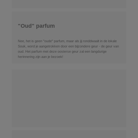
"Oud" parfum
Nee, het is geen "oude" parfum, maar als jij ronddwaalt in de lokale
Souk, word je aangetrokken door een bijzondere geur - de geur van
oud. Het parfum met deze oosterse geur zal een langdurige
herinnering zijn aan je bezoek!