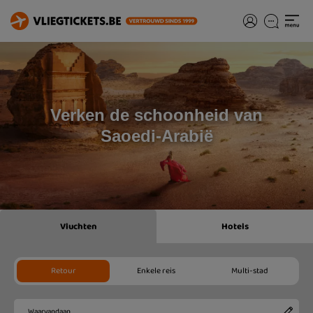
Verken de schoonheid van
Saoedi-Arabië