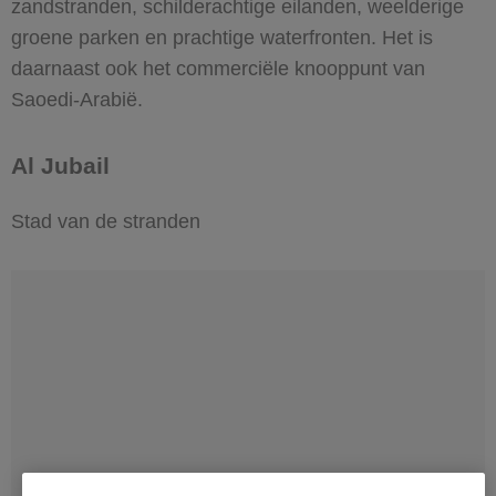
zandstranden, schilderachtige eilanden, weelderige
groene parken en prachtige waterfronten. Het is
daarnaast ook het commerciële knooppunt van
Saoedi-Arabië.
Al Jubail
Stad van de stranden