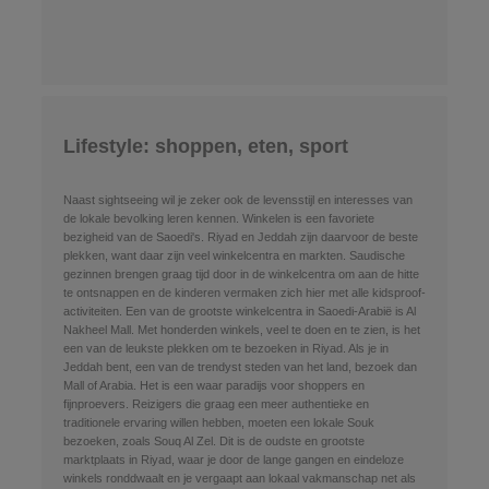
Lifestyle: shoppen, eten, sport
Naast sightseeing wil je zeker ook de levensstijl en interesses van
de lokale bevolking leren kennen. Winkelen is een favoriete
bezigheid van de Saoedi's. Riyad en Jeddah zijn daarvoor de beste
plekken, want daar zijn veel winkelcentra en markten. Saudische
gezinnen brengen graag tijd door in de winkelcentra om aan de hitte
te ontsnappen en de kinderen vermaken zich hier met alle kidsproof-
activiteiten. Een van de grootste winkelcentra in Saoedi-Arabië is Al
Nakheel Mall. Met honderden winkels, veel te doen en te zien, is het
een van de leukste plekken om te bezoeken in Riyad. Als je in
Jeddah bent, een van de trendyst steden van het land, bezoek dan
Mall of Arabia. Het is een waar paradijs voor shoppers en
fijnproevers. Reizigers die graag een meer authentieke en
traditionele ervaring willen hebben, moeten een lokale Souk
bezoeken, zoals Souq Al Zel. Dit is de oudste en grootste
marktplaats in Riyad, waar je door de lange gangen en eindeloze
winkels ronddwaalt en je vergaapt aan lokaal vakmanschap net als