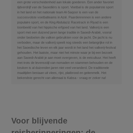
een grote verscheidenheid aan lokale goederen. Een ander favoriet
tijdverdrijf van de Saoediërs is sport. Voetbal is de populairste sport
in het land en het nationale team Al-Saqoor is een van de
succesvolste voetbalteams in Azië. Paardenrennen is een andere
populaire sport, en de King Abdulaziz Racetrack in Riyad is een
toonbeeld van het hippische erfgoed van het land. Valkerij is een
sport met een duizend jaren lange traditie in Saoedi-Arabië, vooral
onder bedoeïen die valken gebruikten voor de jacht. De jacht is nu
verboden, maar de valkerij speelt nog steeds een belangrijke rol in
het Saoedische leven en elk jaar wordt in het land het valkerij-festival
gehouden. Het laatste, maar niet het minste waar je bij een bezoek
aan Saoedi-Arabië je aan moet overgeven, is de eetcultuur. Het heeft
met trots de levensstijl van nomaden en stammen behouden en de
keuken is al duizenden jaren niet veel veranderd. De traditionele
maaltijden bestaan uit vlees, rijst, platbrood en geitenmelk. Het
bekendste gerecht van allemaal is Kabsa - vraag er zeker na!
Voor blijvende
reisherinneringen: de