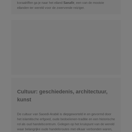
koraalriffen ga je naar het eiland
Sanafir
, een van de mooiste
eilanden ter wereld voor de zwervende reiziger.
Cultuur: geschiedenis, architectuur,
kunst
De cultuur van Saoedi-Arabië is diepgeworteld in en gevormd door
het islamitische erfgoed, oude bedoeïenen-traditie en een historische
rol als oud handelscentrum. Gelegen op het kruispunt van de wereld
waar belangrijke oude handelsroutes met elkaar verbonden waren,